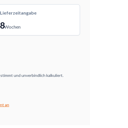
Lieferzeitangabe
8
Wochen
timmt und unverbindlich kalkuliert.
nt an