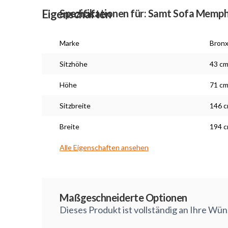
Eigenschaften
Spezifikationen für: Samt Sofa Memphi
Marke
Bron
Sitzhöhe
43 c
Höhe
71 c
Sitzbreite
146 
Breite
194 
Alle Eigenschaften ansehen
Maßarbeit
Maßgeschneiderte Optionen
Dieses Produkt ist vollständig an Ihre Wü