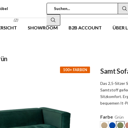
öbel
(2)
RSICHT
SHOWROOM
B2B ACCOUNT
ÜBER 
rün
Samt Sof
100+ FARBEN
Das 2,5-Sitzer
Samtstoff gefer
Sitzkomfort. Er
bequemen It-P
Farbe
Grün