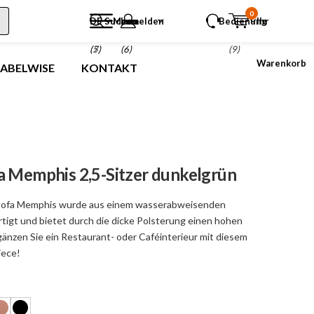
0
DE
Suchen
Menu
anmelden
Bedienung
Ihr
(5)
(7)
(6)
(9)
Warenkorb
LABELWISE
KONTAKT
a Memphis 2,5-Sitzer dunkelgrün
 Sofa Memphis wurde aus einem wasserabweisenden
tigt und bietet durch die dicke Polsterung einen hohen
gänzen Sie ein Restaurant- oder Caféinterieur mit diesem
iece!