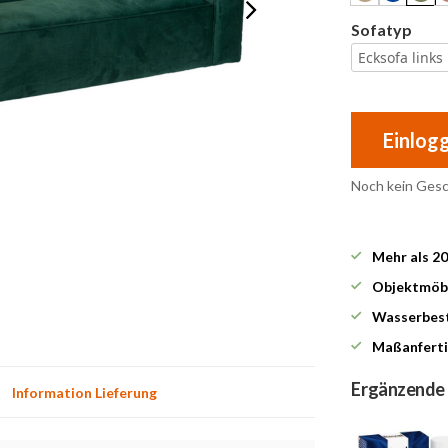
Sofatyp
Ecksofa links
Einlog
Noch kein Ges
Mehr als 2
Objektmöbe
Wasserbest
Maßanferti
Ergänzende
Information Lieferung