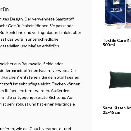
grün
iniges Design. Der verwendete Samtstoff
 mehr Gemütlichkeit können Sie passende
 Rückenlehne und verfügt dadurch nicht über
st das Sofa in unterschiedliche
Textile Care Ki
500 ml
 Materialien und Maßen erhältlich.
welcher aus Baumwolle, Seide oder
wiederum mit offenen Fasern verwebt. Die
 „Härchen“ entstehen, die dem Stoff seinen
tstoff ist sehr pflegeleicht. Flecken können
tem Reiben entfernt werden. Außerdem
n in die entgegengesetzte Richtung. Auf
 ist sehr robust und hat einen Martindale
Samt Kissen An
25x45 cm
formieren, wie die Couch verarbeitet und