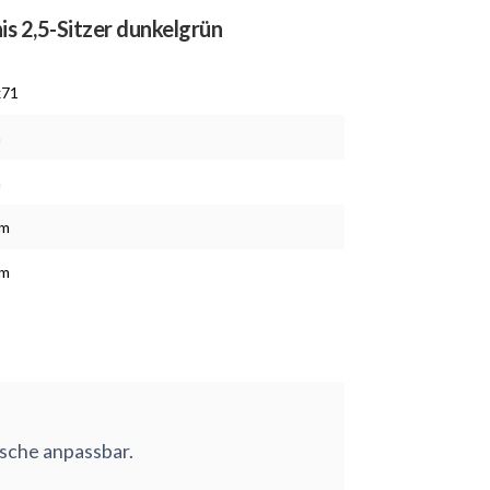
s 2,5-Sitzer dunkelgrün
x71
m
m
cm
cm
nsche anpassbar.