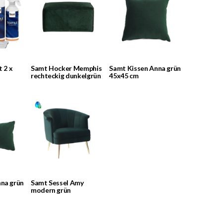
t 2 x
Samt Hocker Memphis
Samt Kissen Anna grün
rechteckig dunkelgrün
45x45 cm
na grün
Samt Sessel Amy
modern grün