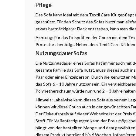
Pflege
Das Sofa kann ideal mit dem Textil Care Kit gepflegt
geschützt. Für den Schutz des Sofas nutzt man einfac
etwas hartnäckigerer Fleck entstehen, kann man die
Achtung: Für das Einsprühen der Couch mit dem Text
Protectors benötigt. Neben dem Textil Care Kit könn
Nutzungsdauer Sofas
Die Nutzungsdauer eines Sofas hat immer auch mit 
gesamte Familie das Sofa nutzt, muss dieses auch in
Paar oder einer Einzelperson. Durch die genutzten Ma
das Sofa 6 – 10 Jahre nutzbar sein. Ein vergleichbare
Polyhetherschaum würde nur rund 2 – 3 Jahre halten
Hinweis
: Labelwise
kann dieses Sofa aus seinem Lage
können wir diese Couch auch in der gewünschten Fa
Der Einkaufspreis auf dieser Webseite ist der Preis f
Stoff. Für Maßanfertigungen kann der Preis möglicher
hängt
von
der
bestellten
Menge und dem gewählten St
diesem Produkt beträgt 4 bis 6 Wochen. Informieren 