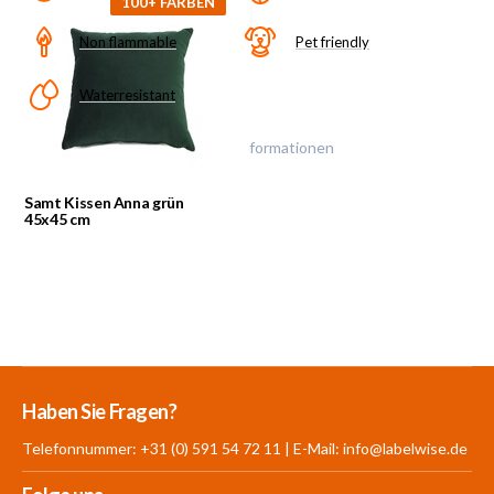
100+ FARBEN
Non flammable
Pet friendly
Waterresistant
Klicke auf das Symbol für mehr Informationen
Samt Kissen Anna grün
45x45 cm
Mehr als 30.000
700 m²
Produkte aus
Haben Sie Fragen?
Produkte auf Lager
Showroom
eigener Produktion
Telefonnummer: +31 (0) 591 54 72 11 | E-Mail:
info@labelwise.de