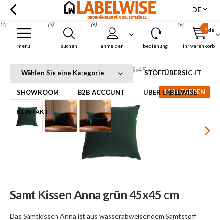
DE
(7)
(5)
(6)
(9)
0
de
Menu
menu
suchen
anmelden
bedienung
ihr warenkorb
Samt Kissen Anna grün 45x45 cm
Startseite
Samt Kissen Anna grün 45x45 cm
Wählen Sie eine Kategorie
STOFFÜBERSICHT
100+ FARBEN
SHOWROOM
B2B ACCOUNT
ÜBER LABELWISE
KONTAKT
Samt Kissen Anna grün 45x45 cm
Das Samtkissen Anna ist aus wasserabweisendem Samtstoff