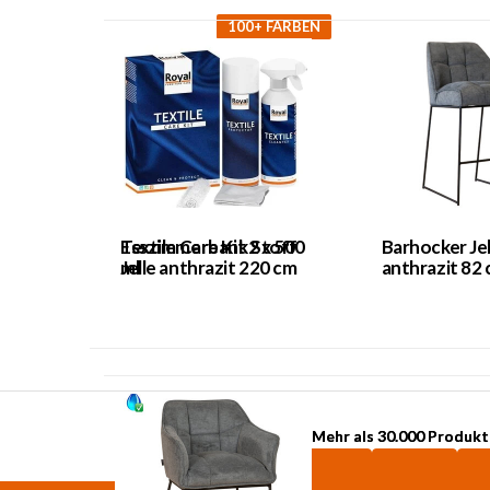
100+ FARBEN
Textile Care Kit 2 x 500
Esszimmerbank Stoff
Barhocker Jel
ml
Jelle anthrazit 220 cm
anthrazit 82
Mehr als 30.000 Produkt
Mehr als 30.000 Produkt