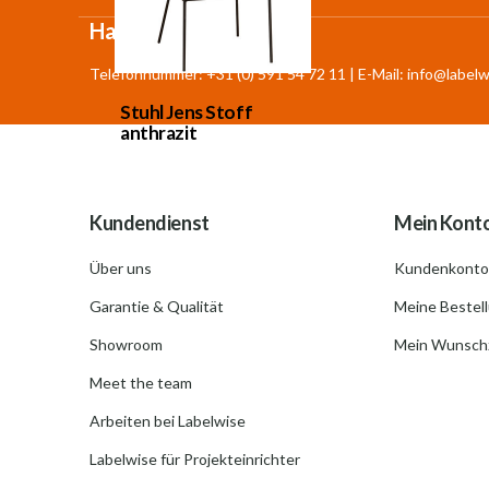
Haben Sie Fragen?
Telefonnummer: +31 (0) 591 54 72 11 | E-Mail:
info@labelw
Stuhl Jens Stoff
anthrazit
Kundendienst
Mein Kont
Über uns
Kundenkonto
Garantie & Qualität
Meine Bestel
Showroom
Mein Wunschz
Meet the team
Arbeiten bei Labelwise
Labelwise für Projekteinrichter