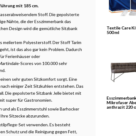
führung mit 185 cm.
wasserabweisendem Stoff. Die gepolsterte
mige Nähte, die der Esszimmerbank das
Textile Care Ki
hen Design wird die gemütliche Sitzbank
500 ml
s meliertem Polyesterstoff. Der Stoff Tarim
ht, ist das also gar kein Problem. Dadurch
für Ferienhäuser oder
 Martindale-Scores von 100.000 sehr
and.
einen sehr guten Sitzkomfort sorgt. Eine
nach einiger Zeit Sitzkuhlen entstehen. Das
. Die gepolsterte Sitzbank Jelle bietet mit
Esszimmerban
mit super für Gastronomien.
Mikrofaser Abe
anthrazit 220 
en und als Esszimmerstuhl sowie Barhocker
m Ihre Sitzecke abzurunden.
xtilpflege-Set verwenden. Es besteht
den Schutz und die Reinigung gegen Fett,