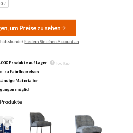
20
gen, um Preise zu sehen
chäftskunde?
Fordern Sie einen Account an
0.000 Produkte auf Lager
Tooltip
l zu Fabrikspreisen
ändige Materialien
gungen möglich
 Produkte