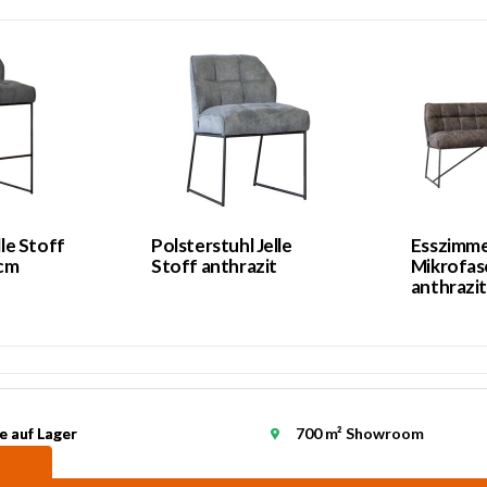
le Stoff
Polsterstuhl Jelle
Esszimm
 cm
Stoff anthrazit
Mikrofas
anthrazi
e auf Lager
e auf Lager
700 m² Showroom