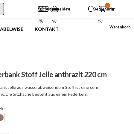
0
DE
Suchen
Menu
anmelden
Bedienung
Ihr
(5)
(7)
(6)
(9)
Warenkorb
LABELWISE
KONTAKT
rbank Stoff Jelle anthrazit 220 cm
ank Jelle aus wasserabweisendem Stoff ist eine sehr
k. Die Sitzfläche besteht aus einem Federkern.
it