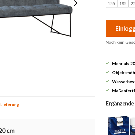
155
185
2
Einlog
Noch kein Ges
Mehr als 2
Objektmöbe
Wasserbest
Maßanferti
Ergänzende
 Lieferung
220 cm