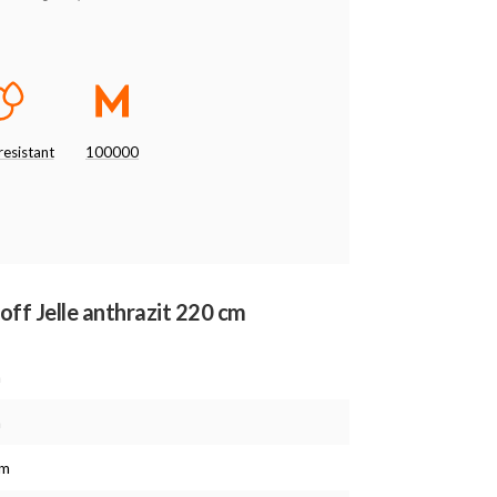
esistant
100000
off Jelle anthrazit 220 cm
m
m
cm