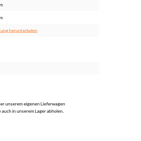
cm
cm
tung herunterladen
der unserem eigenen Lieferwagen
e auch in unserem Lager abholen.