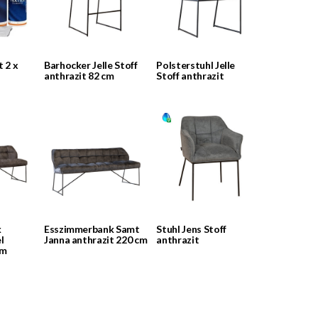
t 2 x
Barhocker Jelle Stoff
Polsterstuhl Jelle
anthrazit 82 cm
Stoff anthrazit
k
Esszimmerbank Samt
Stuhl Jens Stoff
l
Janna anthrazit 220 cm
anthrazit
cm