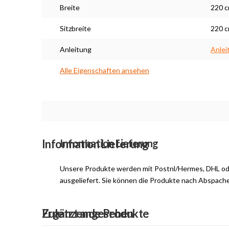
Breite
220 
Sitzbreite
220 
Anleitung
Anlei
Alle Eigenschaften ansehen
Maßarbeit
Information Lieferung
Information Lieferung
Unsere Produkte werden mit Postnl/Hermes, DHL o
ausgeliefert. Sie können die Produkte nach Abspach
Ergänzende Produkte
Zuletzt angesehen