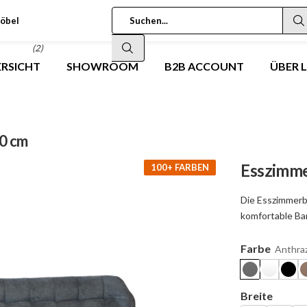
öbel
(2)
RSICHT
SHOWROOM
B2B ACCOUNT
ÜBER 
20 cm
Esszimme
100+ FARBEN
Die Esszimmerb
komfortable Ban
Farbe
Anthraz
Breite