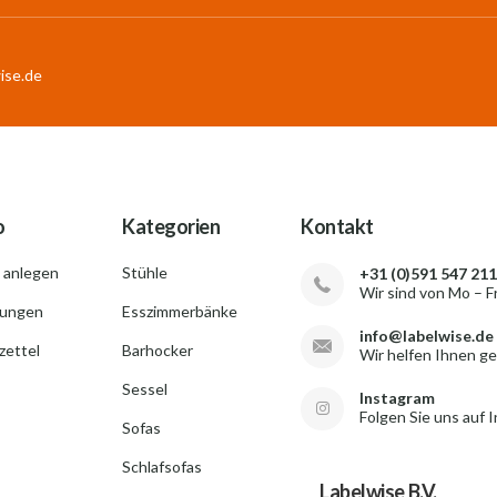
ise.de
o
Kategorien
Kontakt
 anlegen
Stühle
+31 (0)591 547 211
Wir sind von Mo – F
lungen
Esszimmerbänke
info@labelwise.de
ettel
Barhocker
Wir helfen Ihnen g
Sessel
Instagram
Folgen Sie uns auf 
Sofas
Schlafsofas
Labelwise B.V.