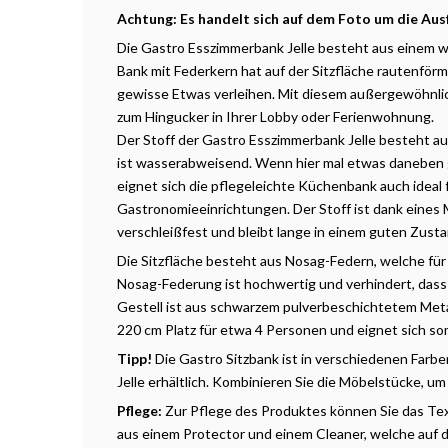
Achtung: Es handelt sich auf dem Foto um die Aus
Die Gastro Esszimmerbank Jelle besteht aus einem 
Bank mit Federkern hat auf der Sitzfläche rautenför
gewisse Etwas verleihen. Mit diesem außergewöhnlic
zum Hingucker in Ihrer Lobby oder Ferienwohnung.
Der Stoff der Gastro Esszimmerbank Jelle besteht au
ist wasserabweisend. Wenn hier mal etwas daneben ge
eignet sich die pflegeleichte Küchenbank auch ideal 
Gastronomieeinrichtungen. Der Stoff ist dank eines
verschleißfest und bleibt lange in einem guten Zust
Die Sitzfläche besteht aus Nosag-Federn, welche für 
Nosag-Federung ist hochwertig und verhindert, dass 
Gestell ist aus schwarzem pulverbeschichtetem Metall
220 cm Platz für etwa 4 Personen und eignet sich so
Tipp!
Die Gastro Sitzbank ist in verschiedenen Farb
Jelle erhältlich. Kombinieren Sie die Möbelstücke, u
Pflege:
Zur Pflege des Produktes können Sie das Te
aus einem Protector und einem Cleaner, welche auf 