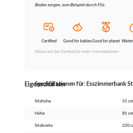
Boden sorgen, zum Beispiel durch Filz.
Certified
Good for babies
Good for planet
Waterr
Klicke auf das Symbol für mehr Informationen
Eigenschaften
Spezifikationen für: Esszimmerbank St
Sitzhöhe
55 c
Höhe
81 c
Sitzbreite
220 