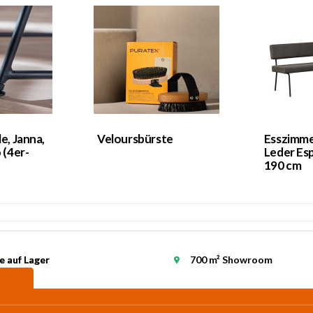
le, Janna,
Veloursbürste
Esszimme
(4er-
Leder Es
190 cm
e auf Lager
e auf Lager
700 m² Showroom