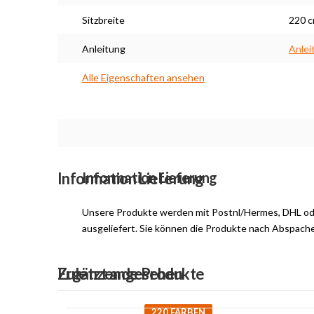
Sitzbreite
220 
Anleitung
Anlei
Alle Eigenschaften ansehen
Maßarbeit
Information Lieferung
Information Lieferung
Unsere Produkte werden mit Postnl/Hermes, DHL o
ausgeliefert. Sie können die Produkte nach Abspach
Ergänzende Produkte
Zuletzt angesehen
220 FARBEN