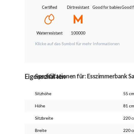
Certified
Dirtresistant
Good for babies
Good f
Waterresistant
100000
Klicke auf das Symbol für mehr Informationen
Eigenschaften
Spezifikationen für: Esszimmerbank S
Sitzhöhe
55 c
Höhe
81 c
Sitzbreite
220 
Breite
220 