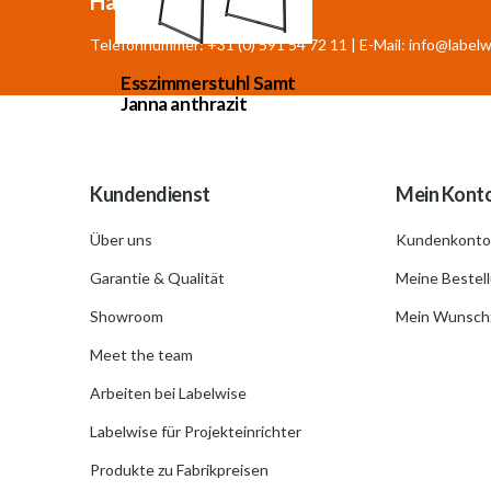
Haben Sie Fragen?
Telefonnummer: +31 (0) 591 54 72 11 | E-Mail:
info@labelw
Esszimmerstuhl Samt
Janna anthrazit
Kundendienst
Mein Kont
Über uns
Kundenkonto
Garantie & Qualität
Meine Bestel
Showroom
Mein Wunschz
Meet the team
Arbeiten bei Labelwise
Labelwise für Projekteinrichter
Produkte zu Fabrikpreisen