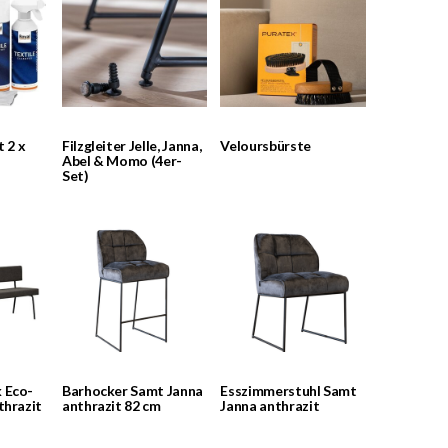
t 2 x
Filzgleiter Jelle, Janna,
Veloursbürste
Abel & Momo (4er-
Set)
 Eco-
Barhocker Samt Janna
Esszimmerstuhl Samt
thrazit
anthrazit 82 cm
Janna anthrazit