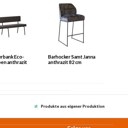
rbank Eco-
Barhocker Samt Janna
pen anthrazit
anthrazit 82 cm
Produkte aus eigener Produktion