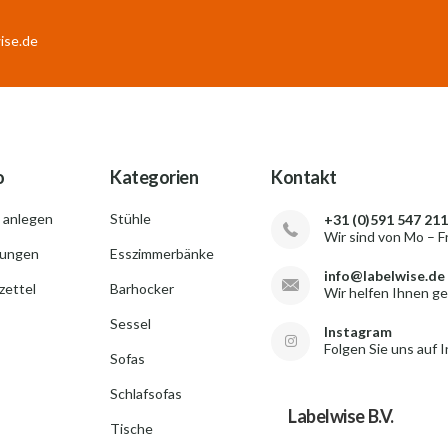
ise.de
o
Kategorien
Kontakt
 anlegen
Stühle
+31 (0)591 547 211
Wir sind von Mo – F
lungen
Esszimmerbänke
info@labelwise.de
ettel
Barhocker
Wir helfen Ihnen g
Sessel
Instagram
Folgen Sie uns auf 
Sofas
Schlafsofas
Labelwise B.V.
Tische