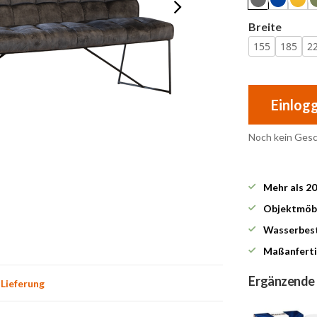
Breite
155
185
2
Einlog
Noch kein Ges
Mehr als 2
Objektmöbe
Wasserbest
Maßanferti
Ergänzende
 Lieferung