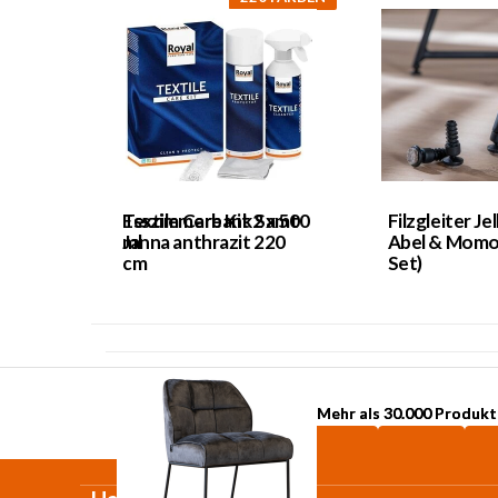
Textile Care Kit 2 x 500
Esszimmerbank Samt
Filzgleiter Jel
ml
Janna anthrazit 220
Abel & Momo 
cm
Set)
Mehr als 30.000 Produkt
Mehr als 30.000 Produkt