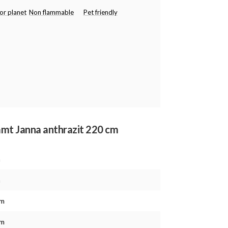
or planet
Non flammable
Pet friendly
amt Janna anthrazit 220 cm
m
m
cm
cm