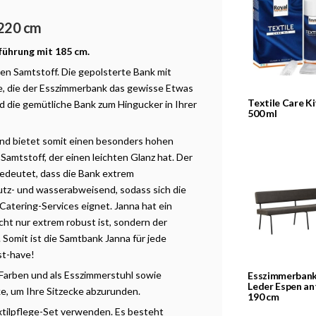
 220 cm
führung mit 185 cm.
en Samtstoff. Die gepolsterte Bank mit
te, die der Esszimmerbank das gewisse Etwas
Textile Care Ki
 die gemütliche Bank zum Hingucker in Ihrer
500 ml
und bietet somit einen besonders hohen
amtstoff, der einen leichten Glanz hat. Der
bedeutet, dass die Bank extrem
utz- und wasserabweisend, sodass sich die
 Catering-Services eignet. Janna hat ein
cht nur extrem robust ist, sondern der
Somit ist die Samtbank Janna für jede
st-have!
 Farben und als Esszimmerstuhl sowie
Esszimmerbank
Leder Espen an
ke, um Ihre Sitzecke abzurunden.
190 cm
xtilpflege-Set verwenden. Es besteht