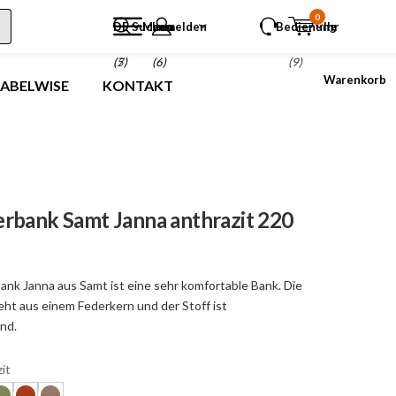
0
DE
Suchen
Menu
anmelden
Bedienung
Ihr
(5)
(7)
(6)
(9)
Warenkorb
LABELWISE
KONTAKT
rbank Samt Janna anthrazit 220
ank Janna aus Samt ist eine sehr komfortable Bank. Die
eht aus einem Federkern und der Stoff ist
nd.
it