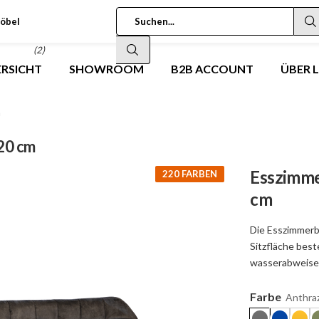
öbel
(2)
RSICHT
SHOWROOM
B2B ACCOUNT
ÜBER 
m
20 cm
Esszimme
220 FARBEN
cm
Die Esszimmerb
Sitzfläche best
wasserabweise
Farbe
Anthraz