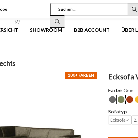
öbel
(2)
RSICHT
SHOWROOM
B2B ACCOUNT
ÜBER 
rechts
Ecksofa 
100+ FARBEN
Farbe
Grün
Sofatyp
Ecksofa
2,