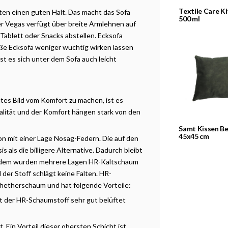
Textile Care Ki
ten einen guten Halt. Das macht das Sofa
500 ml
r Vegas verfügt über breite Armlehnen auf
 Tablett oder Snacks abstellen. Ecksofa
roße Ecksofa weniger wuchtig wirken lassen
st es sich unter dem Sofa auch leicht
gutes Bild vom Komfort zu machen, ist es
ualität und der Komfort hängen stark von den
Samt Kissen Be
45x45 cm
n mit einer Lage Nosag-Federn. Die auf den
als die billigere Alternative. Dadurch bleibt
erdem wurden mehrere Lagen HR-Kaltschaum
der Stoff schlägt keine Falten. HR-
lyhetherschaum und hat folgende Vorteile:
ist der HR-Schaumstoff sehr gut belüftet
 Ein Vorteil dieser obersten Schicht ist,