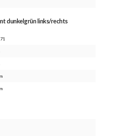
mt dunkelgrün links/rechts
x71
m
m
cm
cm