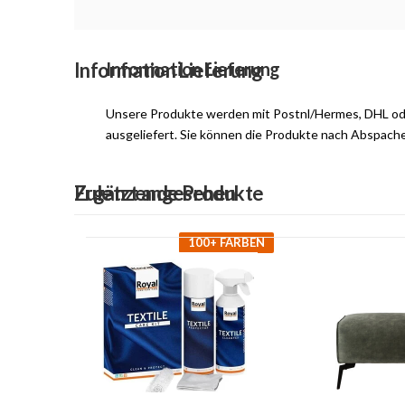
Information Lieferung
Information Lieferung
Unsere Produkte werden mit Postnl/Hermes, DHL o
ausgeliefert. Sie können die Produkte nach Abspach
Ergänzende Produkte
Zuletzt angesehen
100+ FARBEN