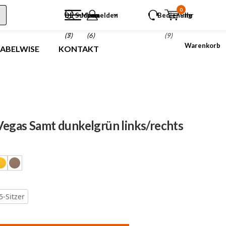
0
DE
Suchen
Menu
anmelden
Bedienung
Ihr
(5)
(7)
(6)
(9)
Warenkorb
LABELWISE
KONTAKT
Vegas Samt dunkelgrün links/rechts
5-Sitzer