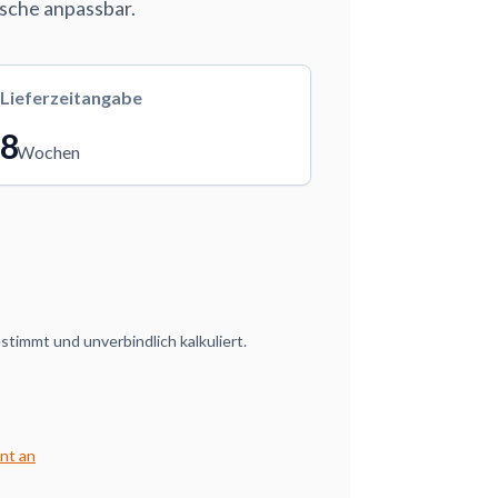
nsche anpassbar.
Lieferzeitangabe
8
Wochen
timmt und unverbindlich kalkuliert.
nt an