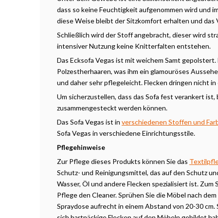
dass so keine Feuchtigkeit aufgenommen wird und i
diese Weise bleibt der Sitzkomfort erhalten und das V
Schließlich wird der Stoff angebracht, dieser wird st
intensiver Nutzung keine Knitterfalten entstehen.
Das Ecksofa Vegas ist mit weichem Samt gepolstert.
Polzestherhaaren, was ihm ein glamouröses Aussehen
und daher sehr pflegeleicht. Flecken dringen nicht in
Um sicherzustellen, dass das Sofa fest verankert ist, 
zusammengesteckt werden können.
Das Sofa Vegas ist in
verschiedenen Stoffen und Fa
Sofa Vegas in verschiedene Einrichtungsstile.
Pflegehinweise
Zur Pflege dieses Produkts können Sie das
Textilpfl
Schutz- und Reinigungsmittel, das auf den Schutz un
Wasser, Öl und andere Flecken spezialisiert ist. Zu
Pflege den Cleaner. Sprühen Sie die Möbel nach dem K
Spraydose aufrecht in einem Abstand von 20-30 cm.
sich hartnäckige Flecken auf den Möbeln gebildet ha