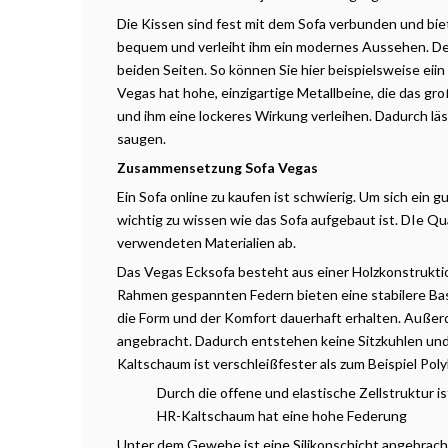
Die Kissen sind fest mit dem Sofa verbunden und bie
bequem und verleiht ihm ein modernes Aussehen. De
beiden Seiten. So können Sie hier beispielsweise eiin
Vegas hat hohe, einzigartige Metallbeine, die das g
und ihm eine lockeres Wirkung verleihen. Dadurch läs
saugen.
Zusammensetzung Sofa Vegas
Ein Sofa online zu kaufen ist schwierig. Um sich ein 
wichtig zu wissen wie das Sofa aufgebaut ist. DIe Q
verwendeten Materialien ab.
Das Vegas Ecksofa besteht aus einer Holzkonstruktio
Rahmen gespannten Federn bieten eine stabilere Basis 
die Form und der Komfort dauerhaft erhalten. Auß
angebracht. Dadurch entstehen keine Sitzkuhlen und 
Kaltschaum ist verschleißfester als zum Beispiel Po
Durch die offene und elastische Zellstruktur 
HR-Kaltschaum hat eine hohe Federung
Unter dem Gewebe ist eine Silikonschicht angebracht.