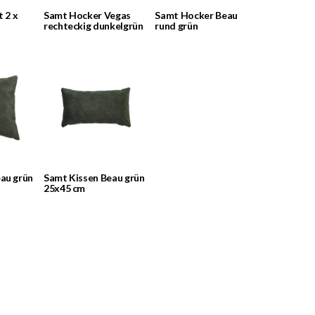
t 2 x
Samt Hocker Vegas
Samt Hocker Beau
rechteckig dunkelgrün
rund grün
au grün
Samt Kissen Beau grün
25x45 cm