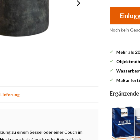
Einlog
Noch kein Ges
Mehr als 2
Objektmöbe
Wasserbest
Maßanferti
Ergänzende
 Lieferung
nzung zu einem Sessel oder einer Couch im
Hocker auch als Couch- oder Beistelltisch