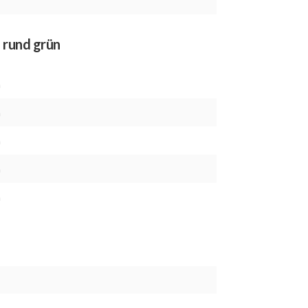
 rund grün
m
m
m
m
m