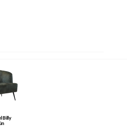
 Billy
ün