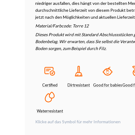
niedriger ausfallen, dies hängt
von
der
bestellten
Men
durchschnittliche
Lieferzeit
von diesem Produkt beträ
jetzt nach den
Möglichkeiten
und aktuellen Lieferzei
Material/Farbcode: Torre 12
Dieses Produkt wird mit Standard Abschlussstücken ge
Bodenbelag. Wir erwarten, dass Sie selbst die Veran
Boden sorgen, zum Beispiel durch Filz.
Certified
Dirtresistant
Good for babies
Good f
Waterresistant
Klicke auf das Symbol für mehr Informationen