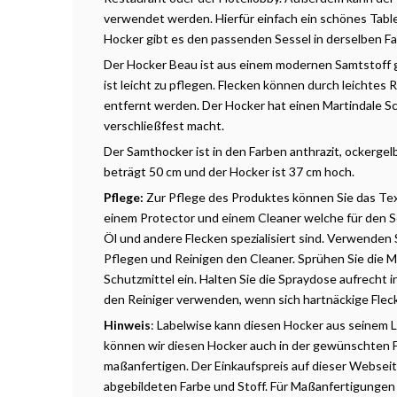
verwendet werden. Hierfür einfach ein schönes Tabl
Hocker gibt es den passenden Sessel in
derselben
Fa
Der Hocker Beau ist aus einem modernen Samtstoff 
ist leicht zu
pflegen
. Flecken können durch leichtes
R
entfernt werden. Der Hocker hat einen
Martindale
Sc
verschließfest macht.
Der Samthocker ist in den Farben anthrazit, ockergel
beträgt 50 cm und der Hocker ist 37 cm hoch.
Pflege:
Zur Pflege des Produktes können Sie das Te
einem Protector und einem Cleaner welche für den S
Öl und andere Flecken spezialisiert sind. Verwenden
Pflegen und Reinigen den Cleaner. Sprühen Sie die
Schutzmittel ein. Halten Sie die Spraydose aufrecht
den Reiniger verwenden, wenn sich hartnäckige Flec
Hinweis
: Labelwise
kann diesen Hocker aus seinem L
können wir diesen Hocker auch in der gewünschten 
maßanfertigen. Der Einkaufspreis auf dieser Webseite
abgebildeten Farbe und Stoff. Für Maßanfertigungen