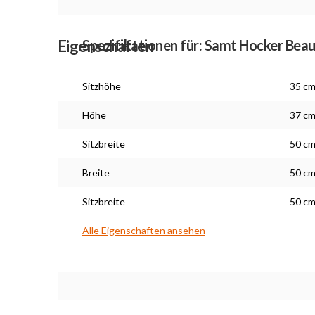
Eigenschaften
Spezifikationen für: Samt Hocker Beau
Sitzhöhe
35 c
Höhe
37 c
Sitzbreite
50 c
Breite
50 c
Sitzbreite
50 c
Alle Eigenschaften ansehen
Maßarbeit