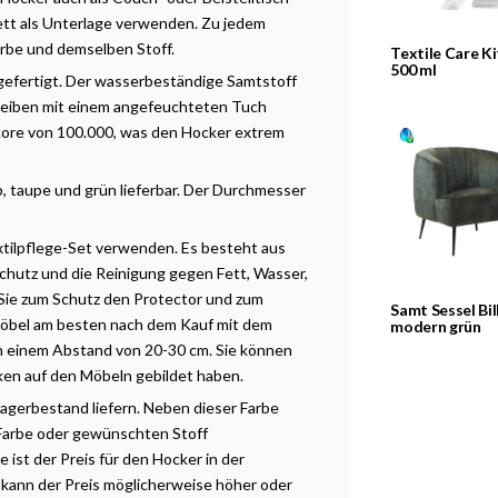
ett als Unterlage verwenden. Zu jedem
rbe und
demselben
Stoff.
Textile Care Ki
500 ml
gefertigt. Der wasserbeständige Samtstoff
eiben
mit
einem angefeuchteten Tuch
ore von 100.000, was den Hocker extrem
b, taupe und grün lieferbar. Der Durchmesser
xtilpflege-Set verwenden. Es besteht aus
chutz und die Reinigung gegen Fett, Wasser,
 Sie zum Schutz den Protector und zum
Samt Sessel Bil
 Möbel am besten nach dem Kauf mit dem
modern grün
 in einem Abstand von 20-30 cm. Sie können
ken auf den Möbeln gebildet haben.
agerbestand liefern. Neben dieser Farbe
Farbe oder gewünschten Stoff
 ist der Preis für den Hocker in der
 kann der Preis möglicherweise höher oder