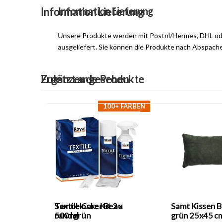
Information Lieferung
Information Lieferung
Unsere Produkte werden mit Postnl/Hermes, DHL o
ausgeliefert. Sie können die Produkte nach Abspach
Ergänzende Produkte
Zuletzt angesehen
100+ FARBEN
Textile Care Kit 2 x
Samt Hocker Beau
Samt Kissen 
500 ml
rund grün
grün 25x45 c