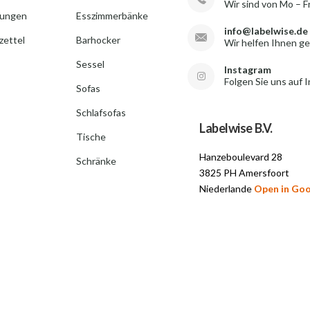
Wir sind von Mo – F
lungen
Esszimmerbänke
info@labelwise.de
ettel
Barhocker
Wir helfen Ihnen g
Sessel
Instagram
Folgen Sie uns auf 
Sofas
Schlafsofas
Labelwise B.V.
Tische
Hanzeboulevard 28
Schränke
3825 PH Amersfoort
Niederlande
Open in Go