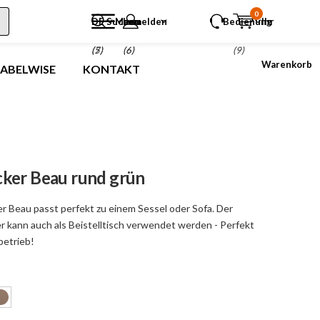
0
DE
Suchen
Menu
anmelden
Bedienung
Ihr
(5)
(7)
(6)
(9)
Warenkorb
LABELWISE
KONTAKT
ker Beau rund grün
r Beau passt perfekt zu einem Sessel oder Sofa. Der
 kann auch als Beistelltisch verwendet werden - Perfekt
betrieb!