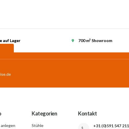
e auf Lager
e auf Lager
700 m² Showroom
ise.de
o
Kategorien
Kontakt
 anlegen
Stühle
+31 (0)591 547 211