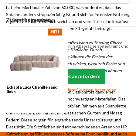
komfortablen Chenille-Stoff aus 100 % Polyester. Dieser Stoff
hat eine Martindale-Zahl von 60.000, was bedeutet, dass das
Sofa besonders strapazierfähig ist und sich für intensive Nutzung
Zuletzt angesehen
Gestellfarbe anpassen
eignet. Der Stoff fühlt sich weich an und vermittelt eine luxuriöse
Ausstrahlung, die zum komfortablen Sitzgefühl beiträgt.
Polsterung anpassen
NEU
Achtung: Die Struktur des Samtstoffes kann zu Shading führen,
Alle Sonderanfertigungen werden in Absprache abgestimmt und
einer Art Schattenbildung auf der Sitzfläche. Durch
unverbindlich kalkuliert.
unterschiedliche Lichteinwirkung können die Farben der
einzelnen Bereiche unterschiedlich wirken, wodurch Farbe und
Aussehen von der dargestellten Abbildung abweichen können.
Anmelden, um ein Angebot anzufordern
Sitzkomfort
Ecksofa Luca Chenille sand
Noch kein Geschäftskunde?
Fordern Sie einen Account an
links
Das Ecksofa Luca bietet optimalen Sitzkomfort dank einer
durchdachten Konstruktion aus hochwertigen Materialien. Das
Innenleben besteht aus einem stabilen Rahmen aus Spanplatte
und Holzlatten, kombiniert mit elastischen Gurten und Nosag-
Federn. Diese sorgen für langanhaltende Unterstützung und
Elastizität. Die Sitzflächen sind mit verschiedenen Arten von HR-
Kaltschaum gefüllt, sodass das Sofa seine Form behält und auch