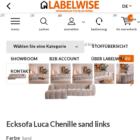
DE
(7)
(5)
(6)
(9)
0
de
Menu
menu
suchen
anmelden
bedienung
ihr warenkorb
Ecksofa Luca Chenille sand links
Startseite
Ecksofa Luca Chenille sand links
Wählen Sie eine Kategorie
STOFFÜBERSICHT
NEU
SHOWROOM
B2B ACCOUNT
ÜBER LABELWISE
KONTAKT
Ecksofa Luca Chenille sand links
Farbe
Sand