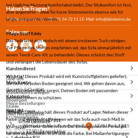
bei täglicher Nutzung komfortabel bleibt. Der Sitzkomfort ist fest,
Mehr als 30.000
700 m²
Produkte aus
Haben Sie Fragen?
aber angenehm – ideal für kurze Sitzmomente ebenso wie für
Produkte auf Lager
Showroom
eigener Produktion
lange, entspannte Abende.
Telefonnummer: +31 (0) 591 54 72 11 | E-Mail:
info@labelwise.de
Folge uns
Pflege Stoff Eddy
Das Sofa lässt sich einfach mit einem trockenen Tuch reinigen.
Zur Pflege des Stoffes empfehlen wir, das Sofa einmal jährlich mit
einem Textil-Care-Kit zu behandeln. Dieses schützt den Stoff
und verlängert die Lebensdauer des Sofas.
Kundendienst
Wichtig!
Dieses Produkt wird mit Kunststoffgleitern geliefert,
Über uns
Mein Konto
die nicht für jeden Boden geeignet sind. Wir gehen davon aus,
Garantie & Qualität
dass Du selbst dafür sorgst, Deinen Boden mit passenden
Kundenkonto anlegen
Kategorien
Bodenschonern zu schützen.
Showroom
Meine Bestellungen
Stühle
Kontakt
Meet the team
Hinweis:
Labelwise hält dieses Produkt auf Lager. Neben dieser
Mein Wunschzettel
Esszimmerbänke
Farbe und diesem Stoff können wir das Sofa auch nach Maß in
+31 (0)591 547 211
Arbeiten bei Labelwise
Wir sind von Mo – Fr, zwischen 8:30 – 12.45 Uhr & 13:15
Wunschstoff und -farbe liefern. Der Einkaufspreis im Portal gilt
Barhocker
– 17:00 Uhr erreichbar
Labelwise für Projekteinrichter
für den abgebildeten Stoff und die Farbe. Bei Maßanfertigungen
Labelwise B.V.