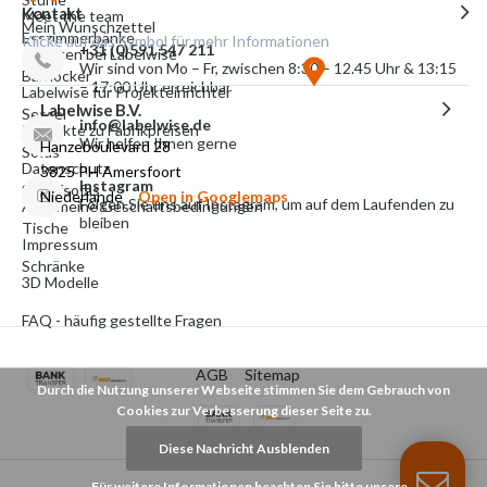
Kontakt
Meet the team
Mein Wunschzettel
Esszimmerbänke
Klicke auf das Symbol für mehr Informationen
+31 (0)591 547 211
Arbeiten bei Labelwise
Wir sind von Mo – Fr, zwischen 8:30 – 12.45 Uhr & 13:15
Barhocker
– 17:00 Uhr erreichbar
Labelwise für Projekteinrichter
Labelwise B.V.
Sessel
info@labelwise.de
Produkte zu Fabrikpreisen
Wir helfen Ihnen gerne
Hanzeboulevard 28
Sofas
Datenschutz
3825 PH Amersfoort
Instagram
Schlafsofas
Niederlande
Open in Googlemaps
Folgen Sie uns auf Instagram, um auf dem Laufenden zu
Allgemeine Geschäftsbedingungen
bleiben
Tische
Impressum
Schränke
3D Modelle
FAQ - häufig gestellte Fragen
AGB
Sitemap
Durch die Nutzung unserer Webseite stimmen Sie dem Gebrauch von
Cookies zur Verbesserung dieser Seite zu.
Diese Nachricht Ausblenden
Für weitere Informationen beachten Sie bitte unsere