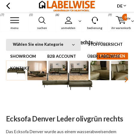
DE
(7)
(5)
(6)
(9)
0
de
Menu
menu
suchen
anmelden
bedienung
ihr warenkorb
Ecksofa Denver Leder olivgrün rechts
Startseite
Ecksofa Denver Leder olivgrün rechts
Wählen Sie eine Kategorie
STOFFÜBERSICHT
100+ FARBEN
SHOWROOM
B2B ACCOUNT
ÜBER LABELWISE
KONTAKT
Ecksofa Denver Leder olivgrün rechts
Das Ecksofa Denver wurde aus einem wasserabweisendem