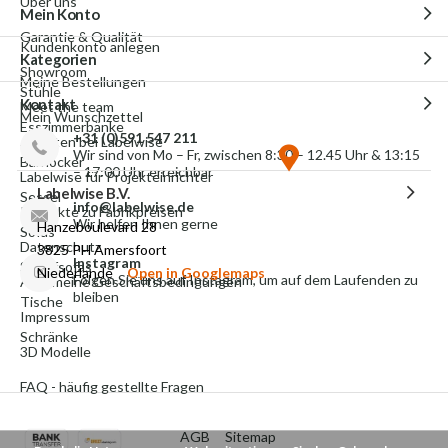
Über uns
Mein Konto
Garantie & Qualität
Kundenkonto anlegen
Kategorien
Showroom
Meine Bestellungen
Stühle
Kontakt
Meet the team
Mein Wunschzettel
Esszimmerbänke
+31 (0)591 547 211
Arbeiten bei Labelwise
Wir sind von Mo – Fr, zwischen 8:30 – 12.45 Uhr & 13:15
Barhocker
– 17:00 Uhr erreichbar
Labelwise für Projekteinrichter
Labelwise B.V.
Sessel
info@labelwise.de
Produkte zu Fabrikpreisen
Wir helfen Ihnen gerne
Hanzeboulevard 28
Sofas
Datenschutz
3825 PH Amersfoort
Instagram
Schlafsofas
Niederlande
Open in Googlemaps
Folgen Sie uns auf Instagram, um auf dem Laufenden zu
Allgemeine Geschäftsbedingungen
bleiben
Tische
Impressum
Schränke
3D Modelle
FAQ - häufig gestellte Fragen
AGB
Sitemap