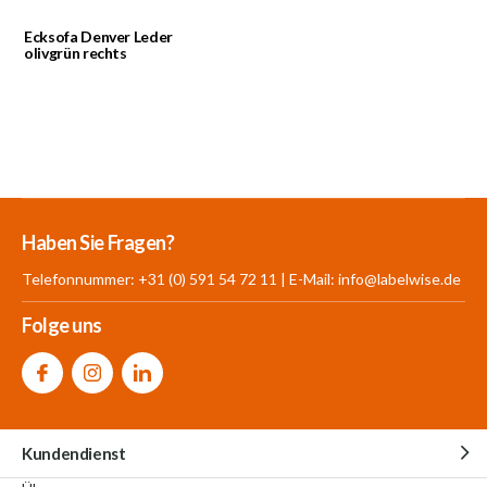
Ecksofa Denver Leder
olivgrün rechts
Mehr als 30.000
700 m²
Produkte aus
Haben Sie Fragen?
Produkte auf Lager
Showroom
eigener Produktion
Telefonnummer: +31 (0) 591 54 72 11 | E-Mail:
info@labelwise.de
Folge uns
Kundendienst