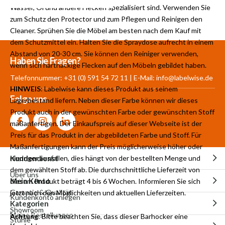
Wasser, Öl und andere Flecken spezialisiert sind. Verwenden Sie
zum Schutz den Protector und zum Pflegen und Reinigen den
Cleaner. Sprühen Sie die Möbel am besten nach dem Kauf mit
dem Schutzmittel ein. Halten Sie die Spraydose aufrecht in einem
Abstand von 20-30 cm. Sie können den Reiniger verwenden,
Mehr als 30.000
700 m²
Produkte aus
Haben Sie Fragen?
wenn sich hartnäckige Flecken auf den Möbeln gebildet haben.
Produkte auf Lager
Showroom
eigener Produktion
Telefonnummer: +31 (0) 591 54 72 11 | E-Mail:
info@labelwise.de
HINWEIS
: Labelwise kann dieses Produkt aus seinem
Folge uns
Lagerbestand liefern. Neben dieser Farbe können wir dieses
Produkt auch in der gewünschten Farbe oder gewünschten Stoff
maßanfertigen. Der Einkaufspreis auf dieser Webseite ist der
Preis für das Produkt in der abgebildeten Farbe und Stoff. Für
Maßanfertigungen kann der Preis möglicherweise höher oder
Kundendienst
niedriger ausfallen, dies hängt von der bestellten Menge und
dem gewählten Stoff ab. Die durchschnittliche Lieferzeit von
Über uns
Mein Konto
diesem Produkt beträgt 4 bis 6 Wochen. Informieren Sie sich
Garantie & Qualität
jetzt nach den Möglichkeiten und aktuellen Lieferzeiten.
Kundenkonto anlegen
Kategorien
Showroom
Meine Bestellungen
Achtung
: Bitte beachten Sie, dass dieser Barhocker eine
Stühle