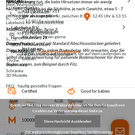
Kontakt
Meet the team
Nosagfederung hat, die beim Hinsetzen immer ein wenig
Mein Wunschzettel
Esszimmerbänke
nachgibt. Dadurch ist die Sitzhöhe, je nach Gewicht, etwa 5 - 7
+31 (0)591 547 211
Arbeiten bei Labelwise
cm niedriger als angegeben.
Wir sind von Mo – Fr, zwischen 8:30 – 12.45 Uhr & 13:15
Barhocker
– 17:00 Uhr erreichbar
Labelwise für Projekteinrichter
Labelwise B.V.
Sessel
Material/Farbcode: Tarim 3
info@labelwise.de
Produkte zu Fabrikpreisen
Wir helfen Ihnen gerne
Hanzeboulevard 28
Sofas
Dieses Produkt wird mit Standard Abschlussstücken geliefert.
Datenschutz
3825 PH Amersfoort
Instagram
Schlafsofas
Diese passen nicht zu jedem Bodenbelag. Wir erwarten, dass Sie
Niederlande
Open in Googlemaps
Folgen Sie uns auf Instagram, um auf dem Laufenden zu
Allgemeine Geschäftsbedingungen
selbst die Verantwortung für passende Bodenschoner für ihren
bleiben
Tische
Boden sorgen, zum Beispiel durch Filz.
Impressum
Schränke
3D Modelle
FAQ - häufig gestellte Fragen
Certified
Good for babies
AGB
Sitemap
Durch die Nutzung unserer Webseite stimmen Sie dem Gebrauch von
Good for planet
Waterresistant
Cookies zur Verbesserung dieser Seite zu.
100000
Diese Nachricht Ausblenden
Für weitere Informationen beachten Sie bitte unsere
© 2026 -
Labelwise - Großhandel Objektmöbel
Klicke auf das Symbol für mehr Informationen