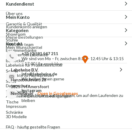
Kundendienst
Über uns
Mein Konto
Garantie & Qualität
Kundenkonto anlegen
Kategorien
Showroom
Meine Bestellungen
Stühle
Kontakt
Meet the team
Mein Wunschzettel
Esszimmerbänke
+31 (0)591 547 211
Arbeiten bei Labelwise
Wir sind von Mo – Fr, zwischen 8:30 – 12.45 Uhr & 13:15
Barhocker
– 17:00 Uhr erreichbar
Labelwise für Projekteinrichter
Labelwise B.V.
Sessel
info@labelwise.de
Produkte zu Fabrikpreisen
Wir helfen Ihnen gerne
Hanzeboulevard 28
Sofas
Datenschutz
3825 PH Amersfoort
Instagram
Schlafsofas
Niederlande
Open in Googlemaps
Folgen Sie uns auf Instagram, um auf dem Laufenden zu
Allgemeine Geschäftsbedingungen
bleiben
Tische
Impressum
Schränke
3D Modelle
FAQ - häufig gestellte Fragen