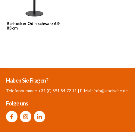
Barhocker Odin schwarz 63-
83 cm
Mehr als 30.000
700 m²
Produkte aus
Haben Sie Fragen?
Produkte auf Lager
Showroom
eigener Produktion
Telefonnummer: +31 (0) 591 54 72 11 | E-Mail:
info@labelwise.de
Folge uns