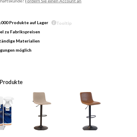
chäftskunde?
Fordern Sie einen Account an
0.000 Produkte auf Lager
Tooltip
l zu Fabrikspreisen
ändige Materialien
gungen möglich
 Produkte