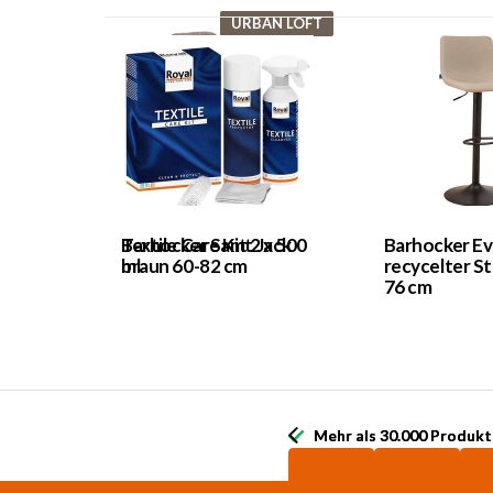
URBAN LOFT
Textile Care Kit 2 x 500
Barhocker Samt Jack
Barhocker Ev
ml
braun 60-82 cm
recycelter St
76 cm
Mehr als 30.000 Produkt
Mehr als 30.000 Produkt