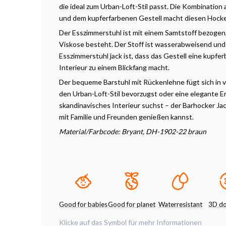
die ideal zum Urban-Loft-Stil passt. Die Kombinatio
und dem kupferfarbenen Gestell macht diesen Hocker
Der Esszimmerstuhl ist mit einem Samtstoff bezogen,
Viskose besteht. Der Stoff ist wasserabweisend und 
Esszimmerstuhl jack ist, dass das Gestell eine kupfer
Interieur zu einem Blickfang macht.
Der bequeme Barstuhl mit Rückenlehne fügt sich in v
den Urban-Loft-Stil bevorzugst oder eine elegante Er
skandinavisches Interieur suchst – der Barhocker Jac
mit Familie und Freunden genießen kannst.
Material/Farbcode:
Bryant, DH-1902-22 braun
Good for babies
Good for planet
Waterresistant
3D d
Klicke auf das Symbol für mehr Informationen