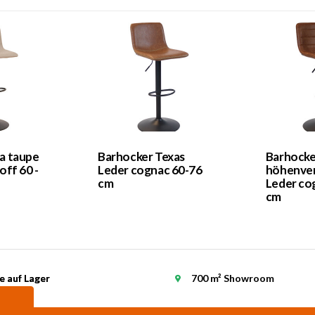
a taupe
Barhocker Texas
Barhocke
off 60 -
Leder cognac 60-76
höhenver
cm
Leder co
cm
e auf Lager
e auf Lager
700 m² Showroom