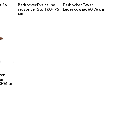
t 2 x
Barhocker Eva taupe
Barhocker Texas
recycelter Stoff 60 - 76
Leder cognac 60-76 cm
cm
ton
ar
0-76 cm