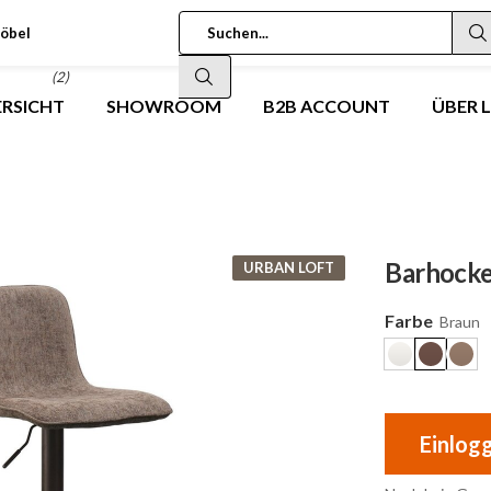
öbel
(2)
RSICHT
SHOWROOM
B2B ACCOUNT
ÜBER 
Barhocke
URBAN LOFT
Farbe
Braun
Einlog