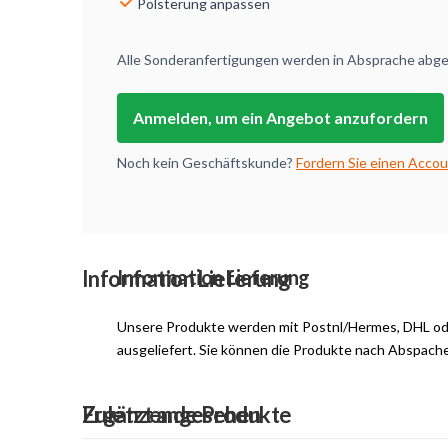
Polsterung anpassen
Alle Sonderanfertigungen werden in Absprache abges
Anmelden, um ein Angebot anzufordern
Noch kein Geschäftskunde?
Fordern Sie einen Accou
Information Lieferung
Information Lieferung
Unsere Produkte werden mit Postnl/Hermes, DHL o
ausgeliefert. Sie können die Produkte nach Abspach
Ergänzende Produkte
Zuletzt angesehen