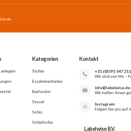
ise.de
o
Kategorien
Kontakt
 anlegen
Stühle
+31 (0)591 547 211
Wir sind von Mo – F
lungen
Esszimmerbänke
info@labelwise.de
ettel
Barhocker
Wir helfen Ihnen g
Sessel
Instagram
Folgen Sie uns auf 
Sofas
Schlafsofas
Labelwise B.V.