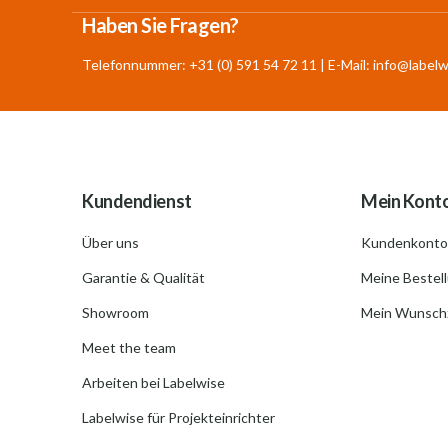
Haben Sie Fragen?
Telefonnummer: +31 (0) 591 54 72 11 | E-Mail:
info@labelw
Kundendienst
Mein Kont
Über uns
Kundenkonto
Garantie & Qualität
Meine Bestel
Showroom
Mein Wunschz
Meet the team
Arbeiten bei Labelwise
Labelwise für Projekteinrichter