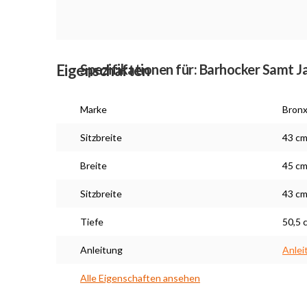
Eigenschaften
Spezifikationen für: Barhocker Samt 
Marke
Bron
Sitzbreite
43 c
Breite
45 c
Sitzbreite
43 c
Tiefe
50,5 
Anleitung
Anlei
Alle Eigenschaften ansehen