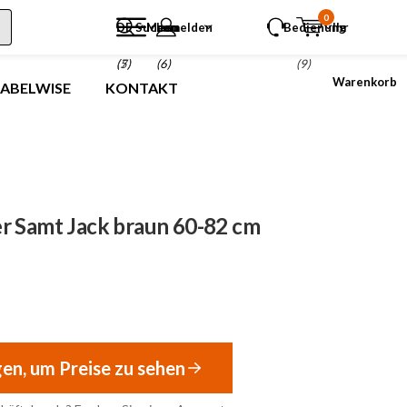
0
DE
Suchen
Menu
anmelden
Bedienung
Ihr
(5)
(7)
(6)
(9)
Warenkorb
LABELWISE
KONTAKT
r Samt Jack braun 60-82 cm
gen, um Preise zu sehen