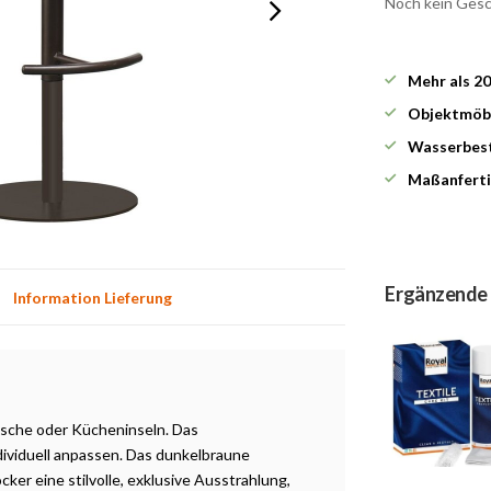
Noch kein Ges
Mehr als 2
Objektmöbe
Wasserbest
Maßanferti
Ergänzende
Information Lieferung
tische oder Kücheninseln. Das
dividuell anpassen. Das dunkelbraune
cker eine stilvolle, exklusive Ausstrahlung,