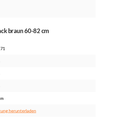
Jack braun 60-82 cm
x71
m
m
m
cm
tung herunterladen