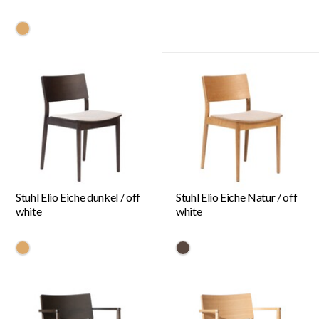
#dca96a
Stuhl Elio Eiche dunkel / off
Stuhl Elio Eiche Natur / off
white
white
#dca96a
#594840