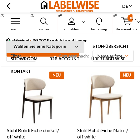
DE
(7)
(5)
(6)
(9)
0
de
Menu
menu
suchen
anmelden
bedienung
ihr warenkorb
Startseite
Stühle
Mehr als 30.000 Produkte auf Lager
Stühle
Wählen Sie eine Kategorie
STOFFÜBERSICHT
Filter
Sortieren nach:
SHOWROOM
B2B ACCOUNT
ÜBER LABELWISE
KONTAKT
NEU
NEU
Stuhl Bohdi Eiche dunkel /
Stuhl Bohdi Eiche Natur /
off white
off white