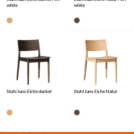
white
white
#dca96a
#594840
Stuhl Juno Eiche dunkel
Stuhl Juno Eiche Natur
#dca96a
#594840