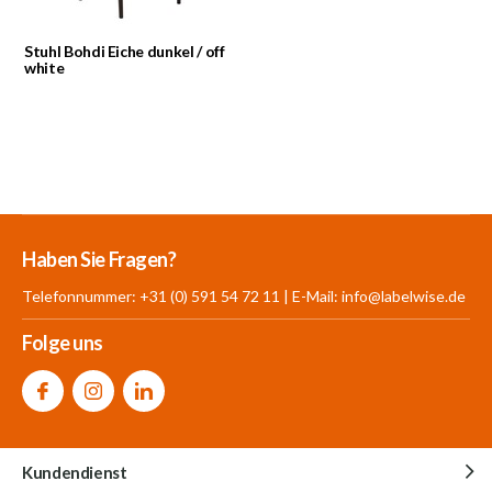
Stuhl Bohdi Eiche dunkel / off
white
Mehr als 30.000
700 m²
Produkte aus
Haben Sie Fragen?
Produkte auf Lager
Showroom
eigener Produktion
Telefonnummer: +31 (0) 591 54 72 11 | E-Mail:
info@labelwise.de
Folge uns
Kundendienst