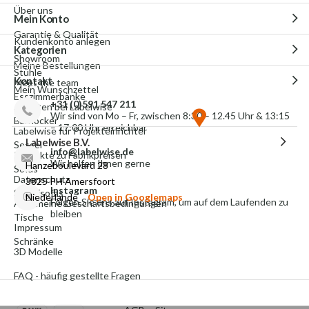
Über uns
Mein Konto
Garantie & Qualität
Kundenkonto anlegen
Kategorien
Showroom
Meine Bestellungen
Stühle
Kontakt
Meet the team
Mein Wunschzettel
Esszimmerbänke
+31 (0)591 547 211
Arbeiten bei Labelwise
Wir sind von Mo – Fr, zwischen 8:30 – 12.45 Uhr & 13:15
Barhocker
– 17:00 Uhr erreichbar
Labelwise für Projekteinrichter
Labelwise B.V.
Sessel
info@labelwise.de
Produkte zu Fabrikpreisen
Wir helfen Ihnen gerne
Hanzeboulevard 28
Sofas
Datenschutz
3825 PH Amersfoort
Instagram
Schlafsofas
Niederlande
Open in Googlemaps
Folgen Sie uns auf Instagram, um auf dem Laufenden zu
Allgemeine Geschäftsbedingungen
bleiben
Tische
Impressum
Schränke
3D Modelle
FAQ - häufig gestellte Fragen