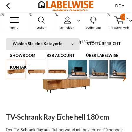
DE
(7)
(5)
(6)
(9)
0
de
Menu
menu
suchen
anmelden
bedienung
ihr warenkorb
TV-Schrank Ray Eiche hell 180 cm
Startseite
TV-Schrank Ray Eiche hell 180 cm
Wählen Sie eine Kategorie
STOFFÜBERSICHT
SHOWROOM
B2B ACCOUNT
ÜBER LABELWISE
KONTAKT
TV-Schrank Ray Eiche hell 180 cm
Der TV-Schrank Ray aus Rubberwood mit beklebtem Eichenholz