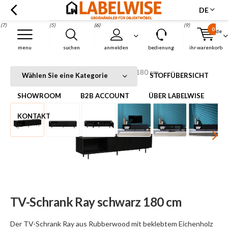
DE
(7)
(5)
(6)
(9)
0
de
Menu
menu
suchen
anmelden
bedienung
ihr warenkorb
TV-Schrank Ray schwarz 180 cm
Startseite
TV-Schrank Ray schwarz 180 cm
Wählen Sie eine Kategorie
STOFFÜBERSICHT
SHOWROOM
B2B ACCOUNT
ÜBER LABELWISE
KONTAKT
TV-Schrank Ray schwarz 180 cm
Der TV-Schrank Ray aus Rubberwood mit beklebtem Eichenholz