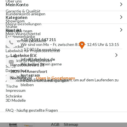
Über uns
Mein Konto
Garantie & Qualität
Kundenkonto anlegen
Kategorien
Showroom
Meine Bestellungen
Stühle
Kontakt
Meet the team
Mein Wunschzettel
Esszimmerbänke
+31 (0)591 547 211
Arbeiten bei Labelwise
Wir sind von Mo – Fr, zwischen 8:30 – 12.45 Uhr & 13:15
Barhocker
– 17:00 Uhr erreichbar
Labelwise für Projekteinrichter
Labelwise B.V.
Sessel
info@labelwise.de
Produkte zu Fabrikpreisen
Wir helfen Ihnen gerne
Hanzeboulevard 28
Sofas
Datenschutz
3825 PH Amersfoort
Instagram
Schlafsofas
Niederlande
Open in Googlemaps
Folgen Sie uns auf Instagram, um auf dem Laufenden zu
Allgemeine Geschäftsbedingungen
bleiben
Tische
Impressum
Schränke
3D Modelle
FAQ - häufig gestellte Fragen
AGB
Sitemap