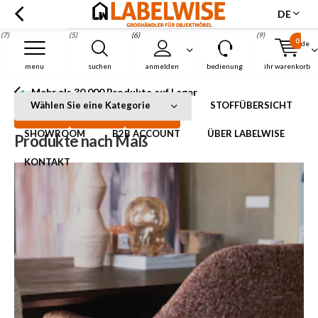
DE
(7)
(5)
(6)
(9)
0
de
Menu
menu
suchen
anmelden
bedienung
ihr warenkorb
Mehr als 30.000 Produkte auf Lager
Menu
Wählen Sie eine Kategorie
STOFFÜBERSICHT
SHOWROOM
B2B ACCOUNT
ÜBER LABELWISE
Produkte nach Maß
KONTAKT