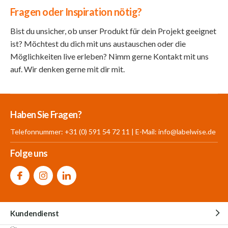
Fragen oder Inspiration nötig?
Bist du unsicher, ob unser Produkt für dein Projekt geeignet
ist? Möchtest du dich mit uns austauschen oder die
Möglichkeiten live erleben? Nimm gerne Kontakt mit uns
auf. Wir denken gerne mit dir mit.
Mehr als 30.000
700 m²
Produkte aus
Haben Sie Fragen?
Produkte auf Lager
Showroom
eigener Produktion
Telefonnummer: +31 (0) 591 54 72 11 | E-Mail:
info@labelwise.de
Folge uns
Kundendienst