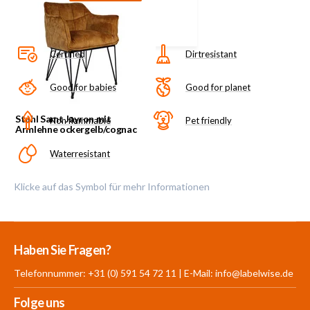
Filz.
Certified
Dirtresistant
Good for babies
Good for planet
Stuhl Samt Jayron mit
Non flammable
Pet friendly
Armlehne ockergelb/cognac
Waterresistant
Klicke auf das Symbol für mehr Informationen
Mehr als 30.000
700 m²
Produkte aus
Haben Sie Fragen?
Produkte auf Lager
Showroom
eigener Produktion
Telefonnummer: +31 (0) 591 54 72 11 | E-Mail:
info@labelwise.de
Folge uns