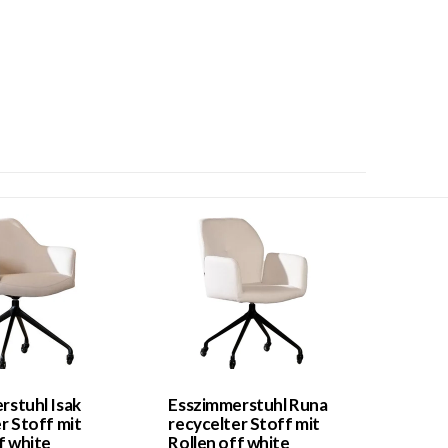
rstuhl Isak
Esszimmerstuhl Runa
r Stoff mit
recycelter Stoff mit
f white
Rollen off white