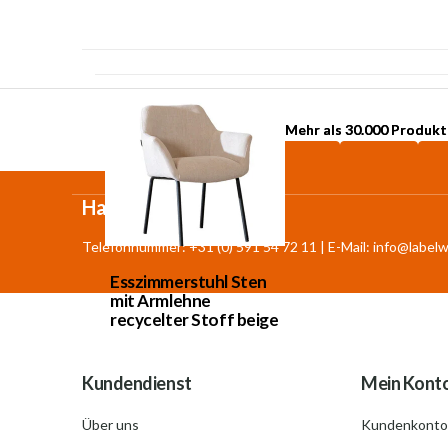
Mehr als 30.000 Produkt
Mehr als 30.000 Produkt
Haben Sie Fragen?
Telefonnummer: +31 (0) 591 54 72 11 | E-Mail:
info@labelw
Esszimmerstuhl Sten
mit Armlehne
recycelter Stoff beige
Kundendienst
Mein Kont
Über uns
Kundenkonto