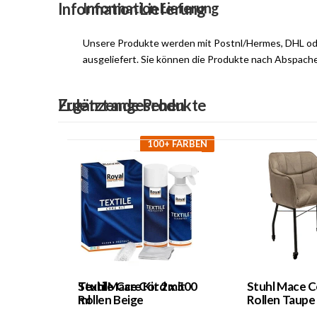
Information Lieferung
Information Lieferung
Unsere Produkte werden mit Postnl/Hermes, DHL o
ausgeliefert. Sie können die Produkte nach Abspach
Ergänzende Produkte
Zuletzt angesehen
100+ FARBEN
Textile Care Kit 2 x 500
Stuhl Mace Cord mit
Stuhl Mace C
ml
Rollen Beige
Rollen Taupe