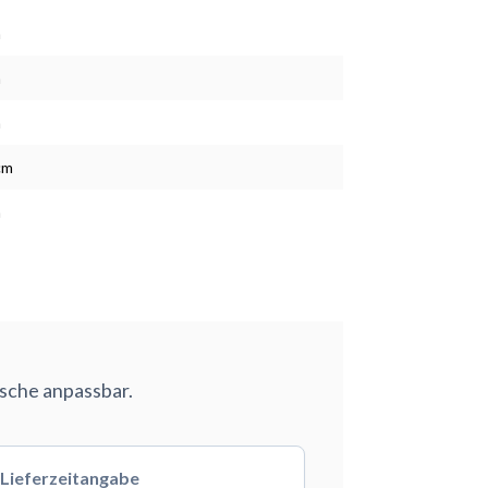
m
m
m
cm
m
nsche anpassbar.
Lieferzeitangabe