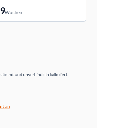
9
Wochen
timmt und unverbindlich kalkuliert.
nt an