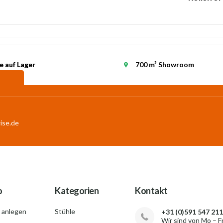
e auf Lager
e auf Lager
700 m² Showroom
ise.de
o
Kategorien
Kontakt
 anlegen
Stühle
+31 (0)591 547 211
Wir sind von Mo – F