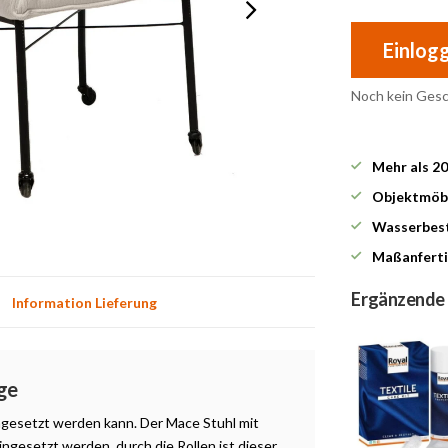
Einlog
Noch kein Ges
Mehr als 2
Objektmöbe
Wasserbest
Maßanferti
Ergänzende
Information Lieferung
ge
ingesetzt werden kann. Der Mace Stuhl mit
ingesetzt werden, durch die Rollen ist dieser