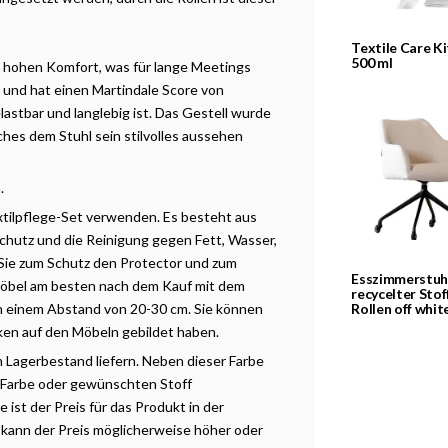
Textile Care Ki
500 ml
e hohen Komfort, was für lange Meetings
d und hat einen Martindale Score von
astbar und langlebig ist. Das Gestell wurde
ches dem Stuhl sein stilvolles aussehen
h.
xtilpflege-Set verwenden. Es besteht aus
chutz und die Reinigung gegen Fett, Wasser,
 Sie zum Schutz den Protector und zum
Esszimmerstuhl
 Möbel am besten nach dem Kauf mit dem
recycelter Stof
 in einem Abstand von 20-30 cm. Sie können
Rollen off whit
ken auf den Möbeln gebildet haben.
m Lagerbestand liefern. Neben dieser Farbe
 Farbe oder gewünschten Stoff
ist der Preis für das Produkt in der
 kann der Preis möglicherweise höher oder