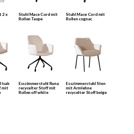
t 2 x
Stuhl Mace Cord mit
Stuhl Mace Cord mit
Rollen Taupe
Rollen cognac
 Isak
Esszimmerstuhl Runa
Esszimmerstuhl Sten
f mit
recycelter Stoff mit
mit Armlehne
e
Rollen off white
recycelter Stoff beige