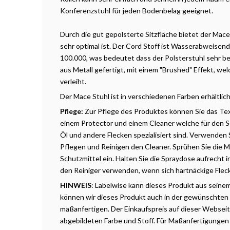
Konferenzstuhl für jeden Bodenbelag geeignet.
Durch die gut gepolsterte Sitzfläche bietet der Mac
sehr optimal ist. Der Cord Stoff ist Wasserabweisen
100.000, was bedeutet dass der Polsterstuhl sehr bel
aus Metall gefertigt, mit einem "Brushed" Effekt, wel
verleiht.
Der Mace Stuhl ist in verschiedenen Farben erhältlic
Pflege:
Zur Pflege des Produktes können Sie das Te
einem Protector und einem Cleaner welche für den S
Öl und andere Flecken spezialisiert sind. Verwenden
Pflegen und Reinigen den Cleaner. Sprühen Sie die
Schutzmittel ein. Halten Sie die Spraydose aufrecht
den Reiniger verwenden, wenn sich hartnäckige Flec
HINWEIS
: Labelwise kann dieses Produkt aus seine
können wir dieses Produkt auch in der gewünschten
maßanfertigen. Der Einkaufspreis auf dieser Webseite 
abgebildeten Farbe und Stoff. Für Maßanfertigungen