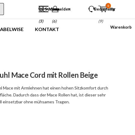
0
DE
Suchen
Menu
anmelden
Bedienung
Ihr
(5)
(7)
(6)
(9)
Warenkorb
LABELWISE
KONTAKT
tuhl Mace Cord mit Rollen Beige
hl Mace mit Armlehnen hat einen hohen Sitzkomfort durch
zfläche. Dadurch dass der Mace Rollen hat, ist dieser sehr
all einsetzbar ohne mühsames Tragen.