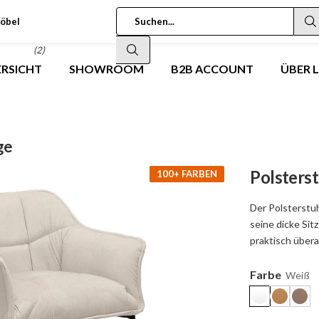
öbel
(2)
RSICHT
SHOWROOM
B2B ACCOUNT
ÜBER 
ge
Polsters
100+ FARBEN
Der Polsterstu
seine dicke Sit
praktisch über
Farbe
Weiß