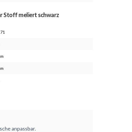
ar Stoff meliert schwarz
x71
m
cm
cm
m
nsche anpassbar.