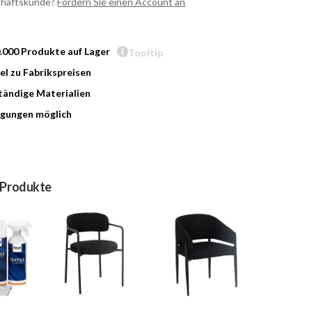
chäftskunde?
Fordern Sie einen Account an
0.000 Produkte auf Lager
Tooltip
l zu Fabrikspreisen
ändige Materialien
gungen möglich
 Produkte