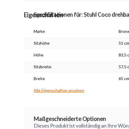
Eigenschaften
Spezifikationen für: Stuhl Coco drehb
Marke
Bron
Sitzhöhe
51 c
Höhe
83,5 
Sitzbreite
57,5 
Breite
65 c
Alle Eigenschaften ansehen
Maßarbeit
Maßgeschneiderte Optionen
Dieses Produkt ist vollständig an Ihre Wü