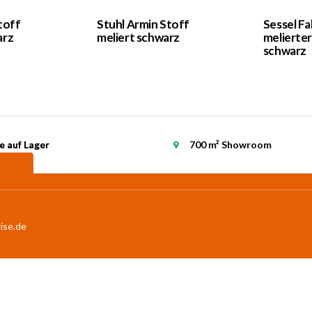
toff
Stuhl Armin Stoff
Sessel Fa
arz
meliert schwarz
melierter
schwarz
e auf Lager
e auf Lager
700 m² Showroom
ise.de