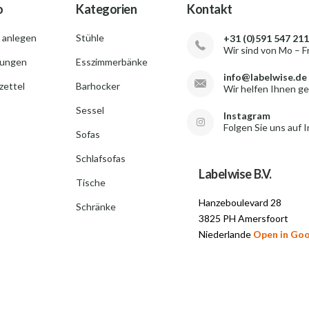
o
Kategorien
Kontakt
 anlegen
Stühle
+31 (0)591 547 211
Wir sind von Mo – F
lungen
Esszimmerbänke
info@labelwise.de
ettel
Barhocker
Wir helfen Ihnen g
Sessel
Instagram
Folgen Sie uns auf 
Sofas
Schlafsofas
Labelwise B.V.
Tische
Hanzeboulevard 28
Schränke
3825 PH Amersfoort
Niederlande
Open in Go