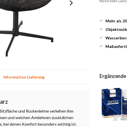
Noch kein Ges
Mehr als 2
Objektmöbe
Wasserbest
Maßanferti
Ergänzende
Information Lieferung
warz
 Sitzfläche und Rückenlehne verleihen ihm
rmen und weichen Armlehnen zusätzlichen
gs, bei denen Komfort besonders wichtig ist.