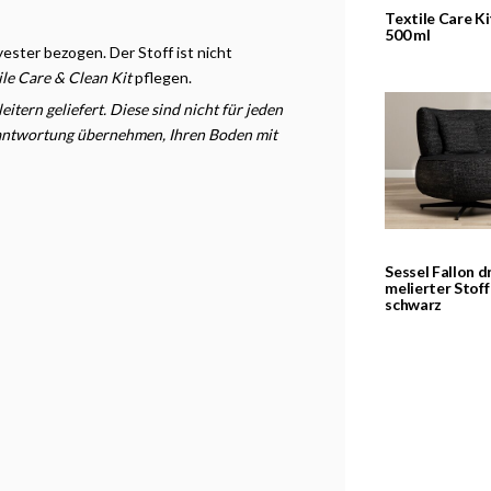
Textile Care Ki
500 ml
ester bezogen. Der Stoff ist nicht
ile Care & Clean Kit
pflegen.
tern geliefert. Diese sind nicht für jeden
erantwortung übernehmen, Ihren Boden mit
Sessel Fallon d
melierter Stoff
schwarz