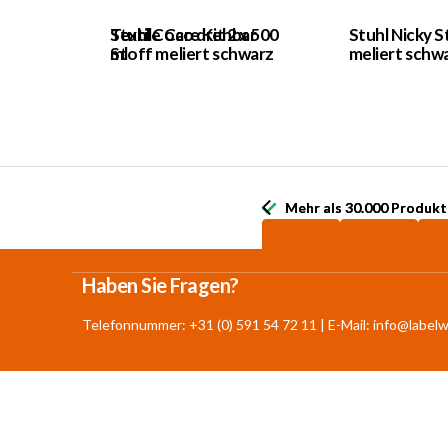
Textile Care Kit 2 x 500
Stuhl Coco drehbar
Stuhl Nicky S
ml
Stoff meliert schwarz
meliert schw
Mehr als 30.000 Produkt
Mehr als 30.000 Produkt
Haben Sie Fragen?
Telefonnummer: +31 (0) 591 54 72 11 | E-Mail:
info@labelw