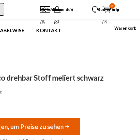
0
DE
Suchen
Menu
anmelden
Bedienung
Ihr
(5)
(7)
(6)
(9)
Warenkorb
LABELWISE
KONTAKT
o drehbar Stoff meliert schwarz
z
gen, um Preise zu sehen