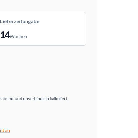
Lieferzeitangabe
14
Wochen
timmt und unverbindlich kalkuliert.
nt an