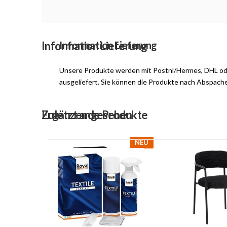
Information Lieferung
Information Lieferung
Unsere Produkte werden mit Postnl/Hermes, DHL o
ausgeliefert. Sie können die Produkte nach Abspach
Ergänzende Produkte
Zuletzt angesehen
NEU