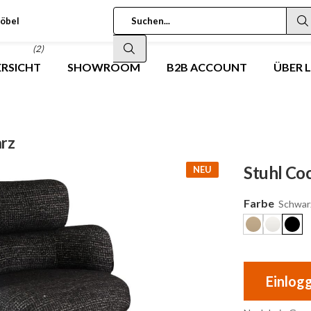
öbel
(2)
RSICHT
SHOWROOM
B2B ACCOUNT
ÜBER 
arz
Stuhl Coc
NEU
Farbe
Schwar
Einlog