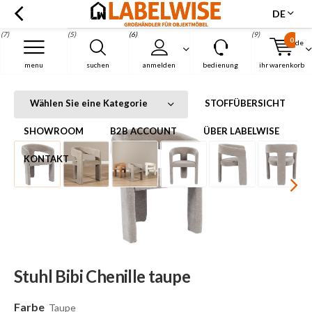
DE
(7)
(5)
(6)
(9)
0
de
Menu
menu
suchen
anmelden
bedienung
ihr warenkorb
Stuhl Bibi Chenille taupe
Startseite
Stuhl Bibi Chenille taupe
Wählen Sie eine Kategorie
STOFFÜBERSICHT
SHOWROOM
B2B ACCOUNT
ÜBER LABELWISE
KONTAKT
Stuhl Bibi Chenille taupe
Farbe
Taupe