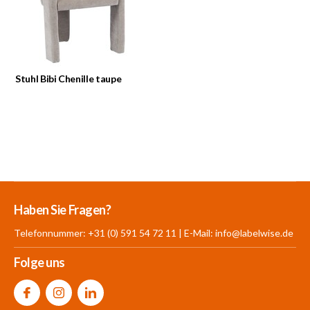
Stuhl Bibi Chenille taupe
Mehr als 30.000
700 m²
Produkte aus
Haben Sie Fragen?
Produkte auf Lager
Showroom
eigener Produktion
Telefonnummer: +31 (0) 591 54 72 11 | E-Mail:
info@labelwise.de
Folge uns