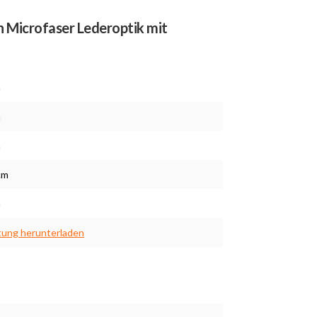
on Microfaser Lederoptik mit
m
m
m
cm
m
tung herunterladen