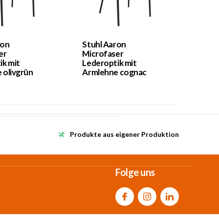
ron
Stuhl Aaron
er
Microfaser
ik mit
Lederoptik mit
 olivgrün
Armlehne cognac
Produkte aus eigener Produktion
Folge uns