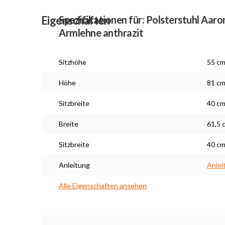
Eigenschaften
Spezifikationen für: Polsterstuhl Aar
Armlehne anthrazit
Sitzhöhe
55 c
Höhe
81 c
Sitzbreite
40 c
Breite
61,5 
Sitzbreite
40 c
Anleitung
Anlei
Alle Eigenschaften ansehen
Maßarbeit