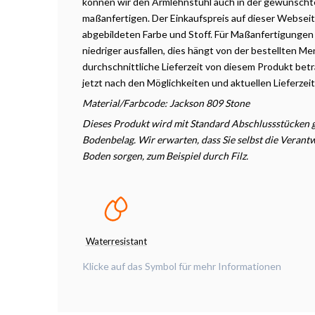
können wir den Armlehnstuhl auch in der gewünscht
maßanfertigen. Der Einkaufspreis auf dieser Webseite 
abgebildeten Farbe und Stoff. Für Maßanfertigungen
niedriger ausfallen, dies hängt
von
der
bestellten
Men
durchschnittliche
Lieferzeit
von diesem Produkt beträ
jetzt nach den
Möglichkeiten
und aktuellen Lieferzei
Material/Farbcode: Jackson
809 Stone
Dieses Produkt wird mit Standard Abschlussstücken ge
Bodenbelag. Wir erwarten, dass Sie selbst die Veran
Boden sorgen, zum Beispiel durch Filz.
Waterresistant
Klicke auf das Symbol für mehr Informationen