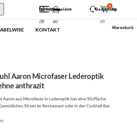
0
DE
Suchen
Menu
anmelden
Bedienung
Ihr
(5)
(7)
(6)
(9)
Warenkorb
LABELWISE
KONTAKT
tuhl Aaron Microfaser Lederoptik
ehne anthrazit
l Aaron aus Microfaser in Lederoptik hat eine Sitzfläche
Gemütliches Sitzen im Restaurant oder in der Cocktail-Bar.
it