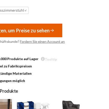
Esszimmerstuhl
gen, um Preise zu sehen
chäftskunde?
Fordern Sie einen Account an
0.000 Produkte auf Lager
Tooltip
l zu Fabrikspreisen
ändige Materialien
gungen möglich
 Produkte