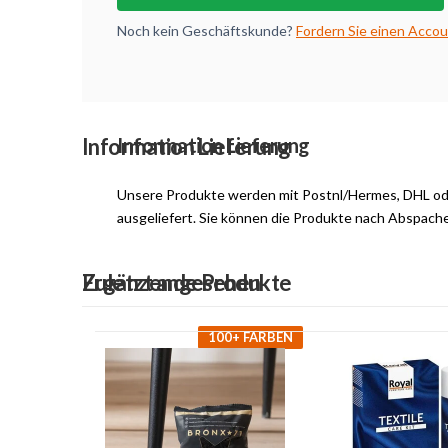
Noch kein Geschäftskunde?
Fordern Sie einen Accou
Information Lieferung
Information Lieferung
Unsere Produkte werden mit Postnl/Hermes, DHL o
ausgeliefert. Sie können die Produkte nach Abspach
Ergänzende Produkte
Zuletzt angesehen
100+ FARBEN