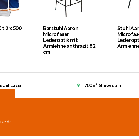
it 2 x 500
Barstuhl Aaron
Stuhl Aa
Microfaser
Microfas
Lederoptik mit
Lederopt
Armlehne anthrazit 82
Armlehne
cm
e auf Lager
e auf Lager
700 m² Showroom
ise.de