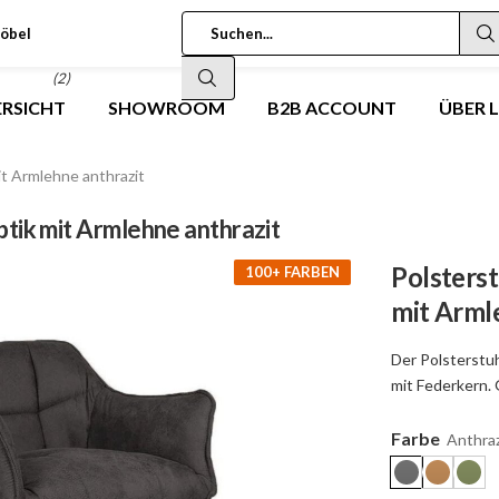
öbel
(2)
RSICHT
SHOWROOM
B2B ACCOUNT
ÜBER 
it Armlehne anthrazit
tik mit Armlehne anthrazit
Polsters
100+ FARBEN
mit Arml
Der Polsterstuh
mit Federkern. 
Farbe
Anthraz