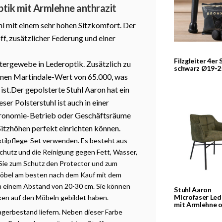
ptik mit Armlehne anthrazit
uhl mit einem sehr hohen Sitzkomfort. Der
ff, zusätzlicher Federung und einer
Filzgleiter 4er 
stergewebe in Lederoptik. Zusätzlich zu
schwarz Ø19-
einen Martindale-Wert von 65.000, was
ist.
Der gepolsterte Stuhl Aaron hat ein
er Polsterstuhl ist auch in einer
astronomie-Betrieb oder Geschäftsräume
itzhöhen perfekt einrichten können.
xtilpflege-Set verwenden. Es besteht aus
chutz und die Reinigung gegen Fett, Wasser,
 Sie zum Schutz den Protector und zum
 Möbel am besten nach dem Kauf mit dem
 in einem Abstand von 20-30 cm. Sie können
Stuhl Aaron
Microfaser Led
ken auf den Möbeln gebildet haben.
mit Armlehne o
agerbestand liefern. Neben dieser Farbe