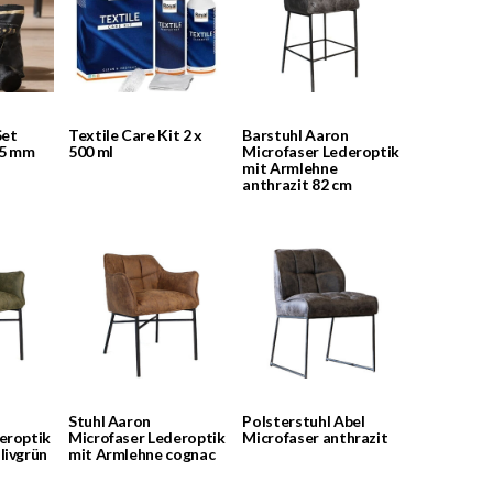
Set
Textile Care Kit 2 x
Barstuhl Aaron
25 mm
500 ml
Microfaser Lederoptik
mit Armlehne
anthrazit 82 cm
Stuhl Aaron
Polsterstuhl Abel
eroptik
Microfaser Lederoptik
Microfaser anthrazit
livgrün
mit Armlehne cognac