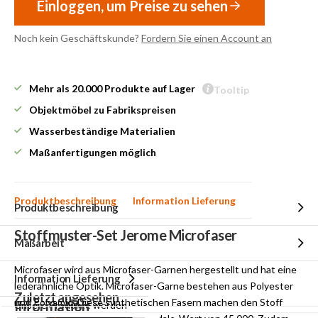
Einloggen, um Preise zu sehen
Noch kein Geschäftskunde?
Fordern Sie einen Account an
Mehr als 20.000 Produkte auf Lager
Tooltip
Objektmöbel zu Fabrikspreisen
Wasserbeständige Materialien
Maßanfertigungen möglich
Produktbeschreibung
Information Lieferung
Produktbeschreibung
Stoffmuster-Set Jerome Microfaser
Maßarbeit
Microfaser wird aus Microfaser-Garnen hergestellt und hat eine
Information Lieferung
lederähnliche Optik. Microfaser-Garne bestehen aus Polyester
Zuletzt angesehen
und Polyamid. Diese synthetischen Fasern machen den Stoff
Information
Unsere Produkte werden