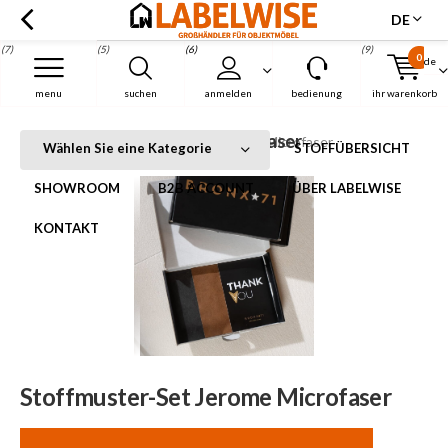
DE
(7)
(5)
(6)
(9)
0
de
Menu
menu
suchen
anmelden
bedienung
ihr warenkorb
Stoffmuster-Set Jerome Microfaser
Startseite
Stoffmuster-Set Jerome Microfaser
Wählen Sie eine Kategorie
STOFFÜBERSICHT
SHOWROOM
B2B ACCOUNT
ÜBER LABELWISE
KONTAKT
Stoffmuster-Set Jerome Microfaser