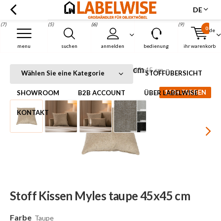
DE
(7)
(5)
(6)
(9)
0
de
Menu
menu
suchen
anmelden
bedienung
ihr warenkorb
Stoff Kissen Myles taupe 45x45 cm
Startseite
Stoff Kissen Myles taupe 45x45 cm
Wählen Sie eine Kategorie
STOFFÜBERSICHT
100+ FARBEN
SHOWROOM
B2B ACCOUNT
ÜBER LABELWISE
KONTAKT
Stoff Kissen Myles taupe 45x45 cm
Farbe
Taupe