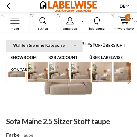
DE
(7)
(5)
(6)
(9)
0
de
Menu
menu
suchen
anmelden
bedienung
ihr warenkorb
Sofa Maine 2,5 Sitzer Stoff taupe
Startseite
Sofa Maine 2,5 Sitzer Stoff taupe
Wählen Sie eine Kategorie
STOFFÜBERSICHT
SHOWROOM
B2B ACCOUNT
ÜBER LABELWISE
KONTAKT
Sofa Maine 2,5 Sitzer Stoff taupe
Farbe
Taupe