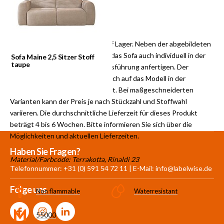
HINWEIS:
Labelwise hat dieses Produkt auf Lager. Neben der abgebildeten
Farbe und dem Stoff können wir das Sofa auch individuell in der
Sofa Maine 2,5 Sitzer Stoff
taupe
gewünschten Farbe und Stoffausführung anfertigen. Der
Einkaufspreis im Portal bezieht sich auf das Modell in der
gezeigten Farbe und Stoffqualität. Bei maßgeschneiderten
Varianten kann der Preis je nach Stückzahl und Stoffwahl
variieren. Die durchschnittliche Lieferzeit für dieses Produkt
beträgt 4 bis 6 Wochen. Bitte informieren Sie sich über die
Möglichkeiten und aktuellen Lieferzeiten.
Mehr als 30.000
700 m²
Produkte aus
Haben Sie Fragen?
Material/Farbcode: Terrakotta, Rinaldi 23
Produkte auf Lager
Showroom
eigener Produktion
Telefonnummer: +31 (0) 591 54 72 11 | E-Mail:
info@labelwise.de
Folge uns
Non flammable
Waterresistant
55000