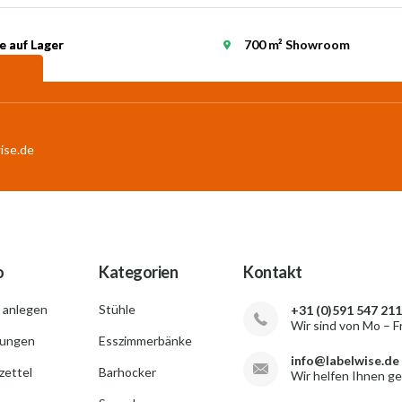
e auf Lager
e auf Lager
700 m² Showroom
ise.de
o
Kategorien
Kontakt
 anlegen
Stühle
+31 (0)591 547 211
Wir sind von Mo – F
lungen
Esszimmerbänke
info@labelwise.de
ettel
Barhocker
Wir helfen Ihnen g