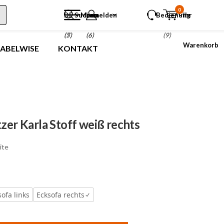
0
DE
Suchen
Menu
anmelden
Bedienung
Ihr
(5)
(7)
(6)
(9)
Warenkorb
LABELWISE
KONTAKT
tzer Karla Stoff weiß rechts
ite
sofa links
Ecksofa rechts