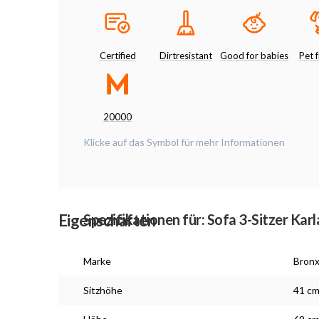
Certified
Dirtresistant
Good for babies
Pet f
20000
Klicke auf das Symbol für mehr Informationen
Eigenschaften
Spezifikationen für: Sofa 3-Sitzer Kar
Marke
Bron
Sitzhöhe
41 c