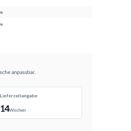
m
cm
cm
nsche anpassbar.
Lieferzeitangabe
14
Wochen