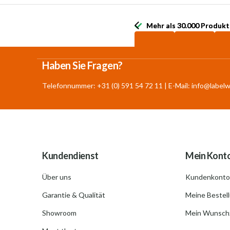
Mehr als 30.000 Produkt
Mehr als 30.000 Produkt
Haben Sie Fragen?
Telefonnummer: +31 (0) 591 54 72 11 | E-Mail:
info@labelw
Kundendienst
Mein Kont
Über uns
Kundenkonto
Garantie & Qualität
Meine Bestel
Showroom
Mein Wunschz