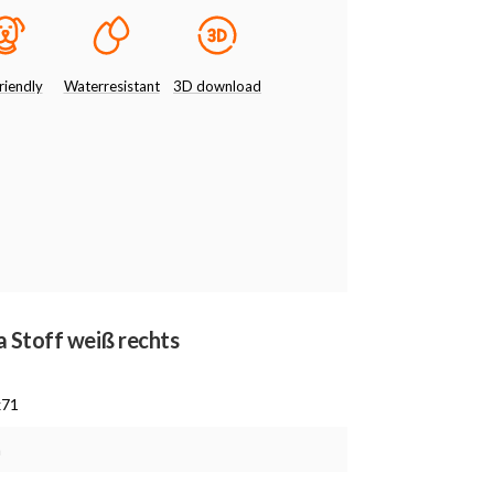
riendly
Waterresistant
3D download
la Stoff weiß rechts
x71
m