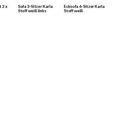
t 2 x
Sofa 3-Sitzer Karla
Ecksofa 6-Sitzer Karla
Stoff weiß links
Stoff weiß