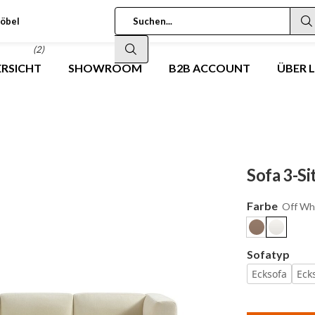
öbel
(2)
RSICHT
SHOWROOM
B2B ACCOUNT
ÜBER 
Sofa 3-Si
Farbe
Off Wh
Sofatyp
Ecksofa
Eck