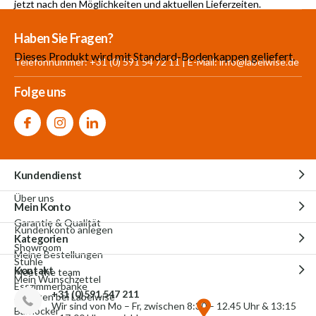
jetzt nach den Möglichkeiten und aktuellen Lieferzeiten.
Mehr als 30.000
700 m²
Produkte aus
Haben Sie Fragen?
Produkte auf Lager
Showroom
eigener Produktion
Dieses Produkt wird mit Standard-Bodenkappen geliefert.
Telefonnummer: +31 (0) 591 54 72 11 | E-Mail:
info@labelwise.de
Folge uns
Kundendienst
Über uns
Mein Konto
Garantie & Qualität
Kundenkonto anlegen
Kategorien
Showroom
Meine Bestellungen
Stühle
Kontakt
Meet the team
Mein Wunschzettel
Esszimmerbänke
+31 (0)591 547 211
Arbeiten bei Labelwise
Wir sind von Mo – Fr, zwischen 8:30 – 12.45 Uhr & 13:15
Barhocker