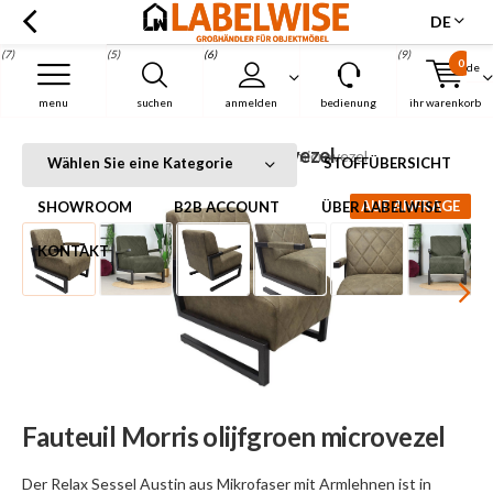
DE
(7)
(5)
(6)
(9)
0
de
Menu
menu
suchen
anmelden
bedienung
ihr warenkorb
Fauteuil Morris olijfgroen microvezel
Startseite
Fauteuil Morris olijfgroen microvezel
Wählen Sie eine Kategorie
STOFFÜBERSICHT
AUF ANFRAGE
SHOWROOM
B2B ACCOUNT
ÜBER LABELWISE
KONTAKT
Fauteuil Morris olijfgroen microvezel
Der Relax Sessel Austin aus Mikrofaser mit Armlehnen ist in