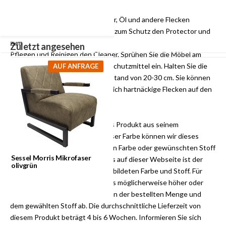
einem Protector und einem Cleaner welche für den Schutz und
die Reinigung gegen Fett, Wasser, Öl und andere Flecken
spezialisiert sind. Verwenden Sie zum Schutz den Protector und
zum
Zuletzt angesehen
Pflegen und Reinigen den Cleaner. Sprühen Sie die Möbel am
besten nach dem Kauf mit dem Schutzmittel ein. Halten Sie die
AUF ANFRAGE
Spraydose aufrecht in einem Abstand von 20-30 cm. Sie können
den Reiniger verwenden, wenn sich hartnäckige Flecken auf den
Möbeln gebildet haben.
HINWEIS
: Labelwise kann dieses Produkt aus seinem
Lagerbestand liefern. Neben dieser Farbe können wir dieses
Produkt auch in der gewünschten Farbe oder gewünschten Stoff
Sessel Morris Mikrofaser
maßanfertigen. Der Einkaufspreis auf dieser Webseite ist der
olivgrün
Preis für das Produkt in der abgebildeten Farbe und Stoff. Für
Maßanfertigungen kann der Preis möglicherweise höher oder
niedriger ausfallen, dies hängt von der bestellten Menge und
dem gewählten Stoff ab. Die durchschnittliche Lieferzeit von
diesem Produkt beträgt 4 bis 6 Wochen. Informieren Sie sich