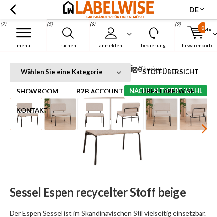
DE
(7)
(5)
(6)
(9)
0
de
Menu
menu
suchen
anmelden
bedienung
ihr warenkorb
Sessel Espen recycelter Stoff beige
Startseite
Sessel Espen recycelter Stoff beige
Wählen Sie eine Kategorie
STOFFÜBERSICHT
NACHHALTIGERE WAHL
SHOWROOM
B2B ACCOUNT
ÜBER LABELWISE
KONTAKT
Sessel Espen recycelter Stoff beige
Der Espen Sessel ist im Skandinavischen Stil vielseitig einsetzbar.