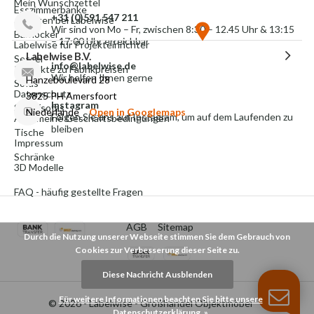
Mein Wunschzettel
Esszimmerbänke
+31 (0)591 547 211
Arbeiten bei Labelwise
Wir sind von Mo – Fr, zwischen 8:30 – 12.45 Uhr & 13:15
Barhocker
– 17:00 Uhr erreichbar
Labelwise für Projekteinrichter
Labelwise B.V.
Sessel
info@labelwise.de
Produkte zu Fabrikpreisen
Wir helfen Ihnen gerne
Hanzeboulevard 28
Sofas
Datenschutz
3825 PH Amersfoort
Instagram
Schlafsofas
Niederlande
Open in Googlemaps
Folgen Sie uns auf Instagram, um auf dem Laufenden zu
Allgemeine Geschäftsbedingungen
bleiben
Tische
Impressum
Schränke
3D Modelle
FAQ - häufig gestellte Fragen
AGB
Sitemap
Durch die Nutzung unserer Webseite stimmen Sie dem Gebrauch von
Cookies zur Verbesserung dieser Seite zu.
Diese Nachricht Ausblenden
Für weitere Informationen beachten Sie bitte unsere
© 2026 -
Labelwise - Großhandel Objektmöbel
Datenschutzerklärung. »