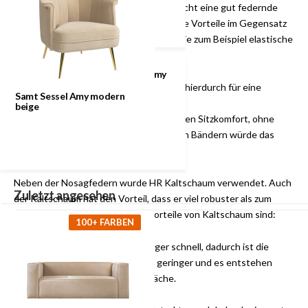
Holzkonstruktion gespannt und ermöglicht eine gut federnde
Sitzfläche. Die Nosagfederung hat einige Vorteile im Gegensatz
zu anderen günstigeren Alternativen, wie zum Beispiel elastische
Bänder.
Samt Sessel Amy
modern beige
Nosagfedern sind sehr stabil und hierdurch für eine
Samt Sessel Amy modern
intensive Nutzung geeignet
beige
Das Sofa hat einen langanhaltenden Sitzkomfort, ohne
dass es durchsitzt. Bei elastischen Bändern würde das
Sofa irgendwann durchsitzen.
Neben der Nosagfedern wurde HR Kaltschaum verwendet. Auch
Zuletzt angesehen
der Kaltschaum hat den Vorteil, dass er viel robuster als zum
Beispiel Polyhetherschaum ist. Vorteile von Kaltschaum sind:
100+ FARBEN
HR-Kaltschaum sinkt weniger schnell, dadurch ist die
Chance auf Falten im Stoff geringer und es entstehen
kaum Kuhlen auf der Sitzfläche.
Hohe Federung