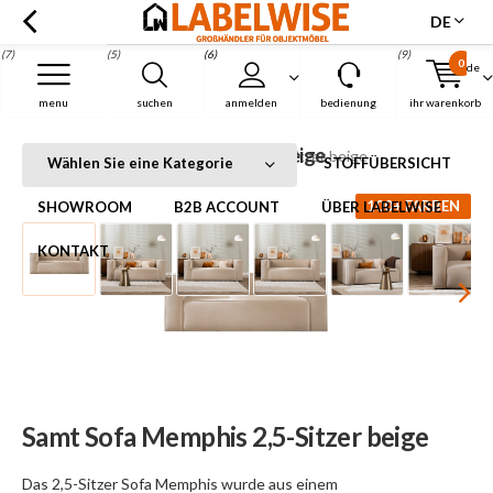
DE
(7)
(5)
(6)
(9)
0
de
Menu
menu
suchen
anmelden
bedienung
ihr warenkorb
Samt Sofa Memphis 2,5-Sitzer beige
Startseite
Samt Sofa Memphis 2,5-Sitzer beige
Wählen Sie eine Kategorie
STOFFÜBERSICHT
100+ FARBEN
SHOWROOM
B2B ACCOUNT
ÜBER LABELWISE
KONTAKT
Samt Sofa Memphis 2,5-Sitzer beige
Das 2,5-Sitzer Sofa Memphis wurde aus einem