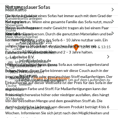
Nutzungsdauer Sofas
Über uns
Mein Konto
Die Nutzungsdauer eines Sofas hat immer auch mit dem Grad der
Garantie & Qualität
Kundenkonto anlegen
Kategorien
Nutzung zu tun. Wenn eine gesamte Familie das Sofa nutzt, muss
Showroom
Meine Bestellungen
dieses auch insgesamt mehr Gewicht tragen als bei einem Paar
Stühle
Kontakt
oder einer Einzelperson. Durch die genutzten Materialien und bei
Meet the team
Mein Wunschzettel
Esszimmerbänke
normaler Nutzung sollte das Sofa 6 – 10 Jahre nutzbar sein. Ein
+31 (0)591 547 211
Arbeiten bei Labelwise
vergleichbares Modell mit elastischen Bändern oder mit
Wir sind von Mo – Fr, zwischen 8:30 – 12.45 Uhr & 13:15
Barhocker
– 17:00 Uhr erreichbar
Polyhetherschaum würde nur rund 2 – 3 Jahre halten.
Labelwise für Projekteinrichter
Labelwise B.V.
Sessel
info@labelwise.de
Produkte zu Fabrikpreisen
Hinweis
: Labelwise
kann dieses Sofa aus seinem Lagerbestand
Wir helfen Ihnen gerne
Hanzeboulevard 28
Sofas
liefern. Neben dieser Farbe können wir diese Couch auch in der
Datenschutz
3825 PH Amersfoort
Instagram
Schlafsofas
gewünschten Farbe oder gewünschten Stoff maßanfertigen. Der
Niederlande
Open in Googlemaps
Folgen Sie uns auf Instagram, um auf dem Laufenden zu
Allgemeine Geschäftsbedingungen
Einkaufspreis auf dieser Webseite ist der Preis für das Sofa in der
bleiben
Tische
abgebildeten Farbe und Stoff. Für Maßanfertigungen kann der
Impressum
Preis möglicherweise höher oder niedriger ausfallen, dies hängt
Schränke
3D Modelle
von
der
bestellten
Menge und dem gewählten Stoff ab. Die
durchschnittliche
Lieferzeit
von diesem Produkt beträgt 4 bis 6
FAQ - häufig gestellte Fragen
Wochen. Informieren Sie sich jetzt nach den
Möglichkeiten
und