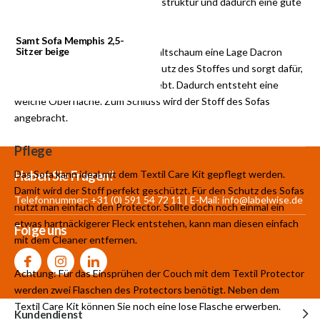
Offene und elastische Zellstruktur und dadurch eine gute
Ventilation
Samt Sofa Memphis 2,5-
Sitzer beige
Außerdem wurde auf dem HR-Kaltschaum eine Lage Dacron
angebracht. Diese dient dem Schutz des Stoffes und sorgt dafür,
dass der Stoff sich nicht verschiebt. Dadurch entsteht eine
weiche Oberfläche. Zum Schluss wird der Stoff des Sofas
angebracht.
Pflege
Mehr als 30.000
700 m²
Produkte aus
Das Sofa kann ideal mit dem Textil Care Kit gepflegt werden.
Haben Sie Fragen?
Produkte auf Lager
Showroom
eigener Produktion
Damit wird der Stoff perfekt geschützt. Für den Schutz des Sofas
Telefonnummer: +31 (0) 591 54 72 11 | E-Mail:
info@labelwise.de
nutzt man einfach den Protector. Sollte doch noch einmal ein
etwas hartnäckigerer Fleck entstehen, kann man diesen einfach
Folge uns
mit dem Cleaner entfernen.
Achtung: Für das Einsprühen der Couch mit dem Textil Protector
werden zwei Flaschen des Protectors benötigt. Neben dem
Textil Care Kit können Sie noch eine lose Flasche erwerben.
Kundendienst