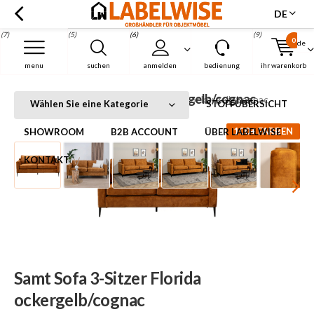
DE
(7)
(5)
(6)
(9)
0
de
Menu
menu
suchen
anmelden
bedienung
ihr warenkorb
Samt Sofa 3-Sitzer Florida ockergelb/cognac
Startseite
Samt Sofa 3-Sitzer Florida ockergelb/cognac
Wählen Sie eine Kategorie
STOFFÜBERSICHT
100+ FARBEN
SHOWROOM
B2B ACCOUNT
ÜBER LABELWISE
KONTAKT
Samt Sofa 3-Sitzer Florida
ockergelb/cognac