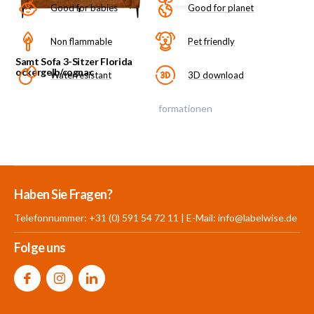
Good for babies
Good for planet
Non flammable
Pet friendly
Samt Sofa 3-Sitzer Florida
ockergelb/cognac
Waterresistant
3D download
Klicke auf das Symbol für mehr Informationen
Mehr als 30.000
700 m²
Produkte aus
Haben Sie Fragen?
Produkte auf Lager
Showroom
eigener Produktion
Telefonnummer: +31 (0) 591 54 72 11 | E-Mail:
info@labelwise.de
Folge uns