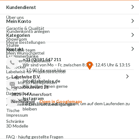
Kundendienst
Über uns
Mein Konto
Garantie & Qualität
Kundenkonto anlegen
Kategorien
Showroom
Meine Bestellungen
Stühle
Kontakt
Meet the team
Mein Wunschzettel
Esszimmerbänke
+31 (0)591 547 211
Arbeiten bei Labelwise
Wir sind von Mo – Fr, zwischen 8:30 – 12.45 Uhr & 13:15
Barhocker
– 17:00 Uhr erreichbar
Labelwise für Projekteinrichter
Labelwise B.V.
Sessel
info@labelwise.de
Produkte zu Fabrikpreisen
Wir helfen Ihnen gerne
Hanzeboulevard 28
Sofas
Datenschutz
3825 PH Amersfoort
Instagram
Schlafsofas
Niederlande
Open in Googlemaps
Folgen Sie uns auf Instagram, um auf dem Laufenden zu
Allgemeine Geschäftsbedingungen
bleiben
Tische
Impressum
Schränke
3D Modelle
FAQ - häufig gestellte Fragen