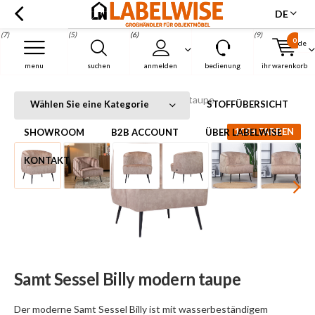
DE
(7)
(5)
(6)
(9)
0
de
Menu
menu
suchen
anmelden
bedienung
ihr warenkorb
Samt Sessel Billy modern taupe
Startseite
Samt Sessel Billy modern taupe
Wählen Sie eine Kategorie
STOFFÜBERSICHT
100+ FARBEN
SHOWROOM
B2B ACCOUNT
ÜBER LABELWISE
KONTAKT
Samt Sessel Billy modern taupe
Der moderne Samt Sessel Billy ist mit wasserbeständigem