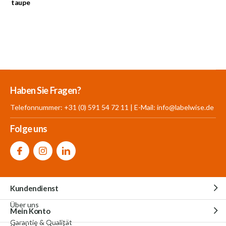
taupe
Mehr als 30.000
700 m²
Produkte aus
Haben Sie Fragen?
Produkte auf Lager
Showroom
eigener Produktion
Telefonnummer: +31 (0) 591 54 72 11 | E-Mail:
info@labelwise.de
Folge uns
Kundendienst
Über uns
Mein Konto
Garantie & Qualität