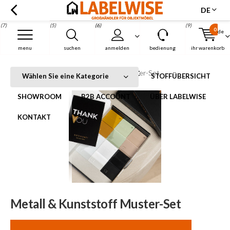
DE
(7)
(5)
(6)
(9)
0
de
Menu
menu
suchen
anmelden
bedienung
ihr warenkorb
Metall & Kunststoff Muster-Set
Startseite
Metall & Kunststoff Muster-Set
Wählen Sie eine Kategorie
STOFFÜBERSICHT
SHOWROOM
B2B ACCOUNT
ÜBER LABELWISE
KONTAKT
Metall & Kunststoff Muster-Set