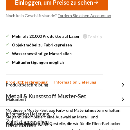
Einloggen, um Preise zu sehen
Noch kein Geschäftskunde?
Fordern Sie einen Account an
Mehr als 20.000 Produkte auf Lager
Tooltip
Objektmöbel zu Fabrikspreisen
Wasserbeständige Materialien
Maßanfertigungen möglich
Produktbeschreibung
Information Lieferung
Produktbeschreibung
Metall & Kunststoff Muster-Set
Maßarbeit
Mit diesem Muster-Set aus Farb- und Materialmustern erhalten
Information Lieferung
Sie ganz unkompliziert eine Auswahl an Metall- und
Zuletzt angesehen
Kunststoffmustern der Gestelle, die wir für die Ellen-Barhocker
Information
Unsere Produkte werden