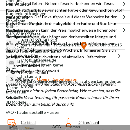
Über uns
Lagerbestand liefern. Neben dieser Farbe können wir dieses
Mein Konto
Produkt auch in der gewünschten Farbe oder gewünschten Stoff
Garantie & Qualität
Kundenkonto anlegen
maßanfertigen. Der Einkaufspreis auf dieser Webseite ist der
Kategorien
Showroom
Preis für das Produkt in der abgebildeten Farbe und Stoff. Für
Meine Bestellungen
Stühle
Kontakt
Maßanfertigungen kann der Preis möglicherweise höher oder
Meet the team
Mein Wunschzettel
niedriger ausfallen, dies hängt von der bestellten Menge und
Esszimmerbänke
+31 (0)591 547 211
Arbeiten bei Labelwise
dem gewählten Stoff ab. Die durchschnittliche Lieferzeit von
Wir sind von Mo – Fr, zwischen 8:30 – 12.45 Uhr & 13:15
Barhocker
– 17:00 Uhr erreichbar
diesem Produkt beträgt 4 bis 6 Wochen. Informieren Sie sich
Labelwise für Projekteinrichter
Labelwise B.V.
jetzt nach den Möglichkeiten und aktuellen Lieferzeiten.
Sessel
info@labelwise.de
Produkte zu Fabrikpreisen
Wir helfen Ihnen gerne
Hanzeboulevard 28
Sofas
Material/Farbcode:
Essenza 5
Datenschutz
3825 PH Amersfoort
Instagram
Schlafsofas
Niederlande
Open in Googlemaps
Folgen Sie uns auf Instagram, um auf dem Laufenden zu
Allgemeine Geschäftsbedingungen
Dieses Produkt wird mit Standard Abschlussstücken geliefert.
bleiben
Tische
Diese passen nicht zu jedem Bodenbelag. Wir erwarten, dass Sie
Impressum
selbst die Verantwortung für passende Bodenschoner für ihren
Schränke
3D Modelle
Boden sorgen, zum Beispiel durch Filz.
FAQ - häufig gestellte Fragen
Certified
Dirtresistant
AGB
Sitemap