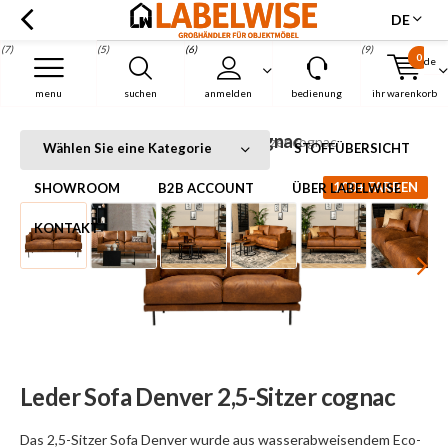
DE
(7)
(5)
(6)
(9)
0
de
Menu
menu
suchen
anmelden
bedienung
ihr warenkorb
Leder Sofa Denver 2,5-Sitzer cognac
Startseite
Leder Sofa Denver 2,5-Sitzer cognac
Wählen Sie eine Kategorie
STOFFÜBERSICHT
100+ FARBEN
SHOWROOM
B2B ACCOUNT
ÜBER LABELWISE
KONTAKT
Leder Sofa Denver 2,5-Sitzer cognac
Das 2,5-Sitzer Sofa Denver wurde aus wasserabweisendem Eco-