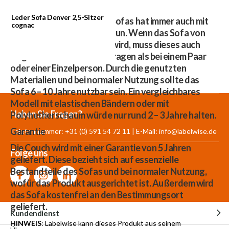
Leder Sofa Denver 2,5-Sitzer
Die Nutzungsdauer eines Sofas hat immer auch mit
cognac
dem Grad der Nutzung zu tun. Wenn das Sofa von
vielen Menschen genutzt wird, muss dieses auch
insgesamt mehr Gewicht tragen als bei einem Paar
oder einer Einzelperson. Durch die genutzten
Materialien und bei normaler Nutzung sollte das
Sofa 6 – 10 Jahre nutzbar sein. Ein vergleichbares
Modell mit elastischen Bändern oder mit
Mehr als 30.000
700 m²
Produkte aus
Haben Sie Fragen?
Polyhetherschaum würde nur rund 2 – 3 Jahre halten.
Produkte auf Lager
Showroom
eigener Produktion
Garantie
Telefonnummer: +31 (0) 591 54 72 11 | E-Mail:
info@labelwise.de
Die Couch wird mit einer Garantie von 5 Jahren
Folge uns
geliefert. Diese bezieht sich auf essenzielle
Bestandteile des Sofas und bei normaler Nutzung,
wofür das Produkt ausgerichtet ist. Außerdem wird
das Sofa kostenfrei an den Bestimmungsort
geliefert.
Kundendienst
HINWEIS
: Labelwise kann dieses Produkt aus seinem