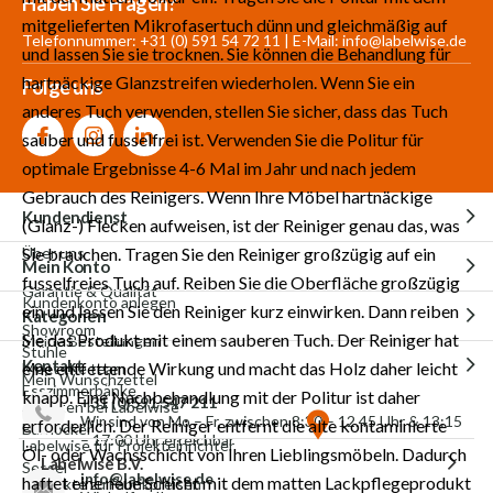
Haben Sie Fragen?
mitgelieferten Mikrofasertuch dünn und gleichmäßig auf
Produkte auf Lager
Showroom
eigener Produktion
Telefonnummer: +31 (0) 591 54 72 11 | E-Mail:
info@labelwise.de
und lassen Sie sie trocknen. Sie können die Behandlung für
hartnäckige Glanzstreifen wiederholen. Wenn Sie ein
Folge uns
anderes Tuch verwenden, stellen Sie sicher, dass das Tuch
sauber und fusselfrei ist. Verwenden Sie die Politur für
optimale Ergebnisse 4-6 Mal im Jahr und nach jedem
Gebrauch des Reinigers. Wenn Ihre Möbel hartnäckige
Kundendienst
(Glanz-) Flecken aufweisen, ist der Reiniger genau das, was
Sie brauchen. Tragen Sie den Reiniger großzügig auf ein
Über uns
Mein Konto
fusselfreies Tuch auf. Reiben Sie die Oberfläche großzügig
Garantie & Qualität
Kundenkonto anlegen
ein und lassen Sie den Reiniger kurz einwirken. Dann reiben
Kategorien
Showroom
Sie das Produkt mit einem sauberen Tuch. Der Reiniger hat
Meine Bestellungen
Stühle
Kontakt
eine entfettende Wirkung und macht das Holz daher leicht
Meet the team
Mein Wunschzettel
Esszimmerbänke
knapp. Eine Nachbehandlung mit der Politur ist daher
+31 (0)591 547 211
Arbeiten bei Labelwise
Wir sind von Mo – Fr, zwischen 8:30 – 12.45 Uhr & 13:15
erforderlich. Der Reiniger entfernt die alte kontaminierte
Barhocker
– 17:00 Uhr erreichbar
Labelwise für Projekteinrichter
Öl- oder Wachsschicht von Ihren Lieblingsmöbeln. Dadurch
Labelwise B.V.
Sessel
info@labelwise.de
haftet eine neue Schicht mit dem matten Lackpflegeprodukt
Produkte zu Fabrikpreisen