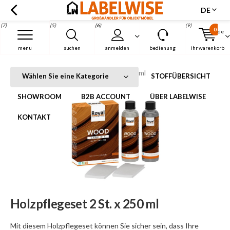
DE
(7)
(5)
(6)
(9)
0
de
Menu
menu
suchen
anmelden
bedienung
ihr warenkorb
Holzpflegeset 2 St. x 250 ml
Startseite
Holzpflegeset 2 St. x 250 ml
Wählen Sie eine Kategorie
STOFFÜBERSICHT
SHOWROOM
B2B ACCOUNT
ÜBER LABELWISE
KONTAKT
Holzpflegeset 2 St. x 250 ml
Mit diesem Holzpflegeset können Sie sicher sein, dass Ihre