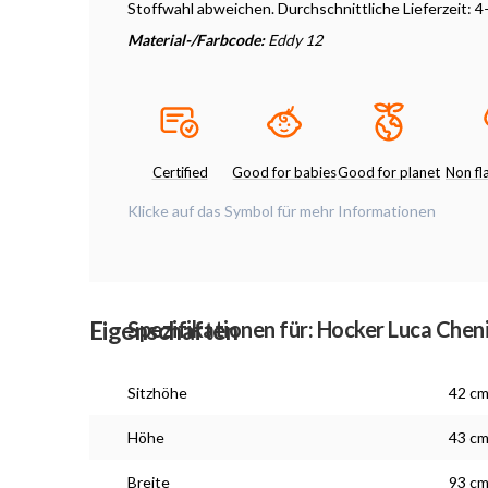
Stoffwahl abweichen. Durchschnittliche Lieferzeit: 
Material-/Farbcode:
Eddy 12
Certified
Good for babies
Good for planet
Non f
Klicke auf das Symbol für mehr Informationen
Eigenschaften
Spezifikationen für: Hocker Luca Chen
Sitzhöhe
42 c
Höhe
43 c
Breite
93 c