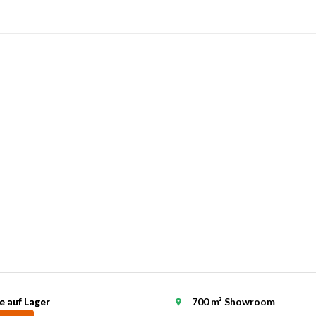
e auf Lager
e auf Lager
700 m² Showroom