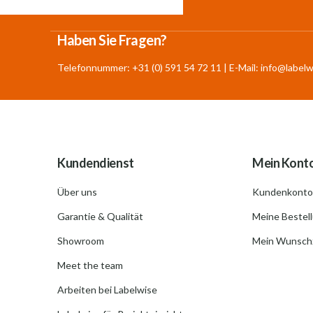
Haben Sie Fragen?
Telefonnummer: +31 (0) 591 54 72 11 | E-Mail:
info@labelw
Kundendienst
Mein Kont
Über uns
Kundenkonto
Garantie & Qualität
Meine Bestel
Showroom
Mein Wunschz
Meet the team
Arbeiten bei Labelwise