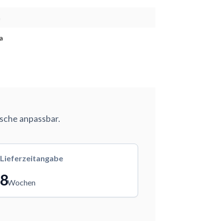
m
a
nsche anpassbar.
Lieferzeitangabe
8
Wochen