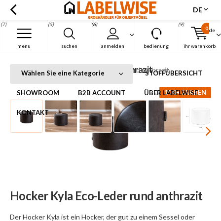
DE
(7)
(5)
(6)
(9)
0
de
Menu
menu
suchen
anmelden
bedienung
ihr warenkorb
Hocker Kyla Eco-Leder rund anthrazit
Startseite
Hocker Kyla Eco-Leder rund anthrazit
Wählen Sie eine Kategorie
STOFFÜBERSICHT
100+ FARBEN
SHOWROOM
B2B ACCOUNT
ÜBER LABELWISE
KONTAKT
Hocker Kyla Eco-Leder rund anthrazit
Der Hocker Kyla ist ein Hocker, der gut zu einem Sessel oder