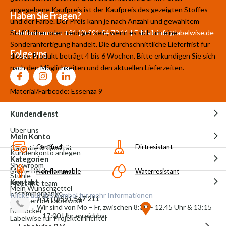
angegebene Kaufpreis ist der Kaufpreis des gezeigten Stoffes
Mehr als 30.000
700 m²
Produkte aus
Haben Sie Fragen?
und der Farbe. Der Preis kann je nach Anzahl und gewähltem
Produkte auf Lager
Showroom
eigener Produktion
Stoff höher oder niedriger sein, wenn es sich um eine
Telefonnummer: +31 (0) 591 54 72 11 | E-Mail:
info@labelwise.de
Sonderanfertigung handelt. Die durchschnittliche Lieferfrist für
Folge uns
dieses Produkt beträgt 4 bis 6 Wochen. Bitte erkundigen Sie sich
nach den Möglichkeiten und den aktuellen Lieferzeiten.
Material/Farbcode: Essenza 9
Kundendienst
Über uns
Mein Konto
Certified
Dirtresistant
Garantie & Qualität
Kundenkonto anlegen
Kategorien
Showroom
Meine Bestellungen
Non flammable
Waterresistant
Stühle
Kontakt
Meet the team
Mein Wunschzettel
Esszimmerbänke
Klicke auf das Symbol für mehr Informationen
+31 (0)591 547 211
Arbeiten bei Labelwise
Wir sind von Mo – Fr, zwischen 8:30 – 12.45 Uhr & 13:15
Barhocker
– 17:00 Uhr erreichbar
Labelwise für Projekteinrichter