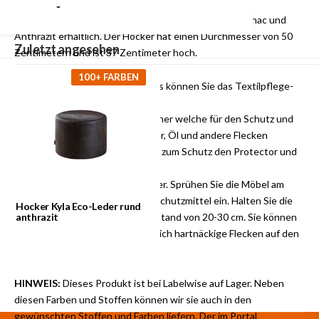
Der Kyla ist in den Farben Olivgrün, Beige, Braun, Cognac und
Anthrazit erhältlich. Der Hocker hat einen Durchmesser von 50
Zuletzt angesehen
Zentimetern und ist 37 Zentimeter hoch.
100+ FARBEN
Pflege:
Zur Pflege des Produktes können Sie das Textilpflege-
Set verwenden. Es besteht aus
einem Protector und einem Cleaner welche für den Schutz und
die Reinigung gegen Fett, Wasser, Öl und andere Flecken
spezialisiert sind. Verwenden Sie zum Schutz den Protector und
zum
Pflegen und Reinigen den Cleaner. Sprühen Sie die Möbel am
besten nach dem Kauf mit dem Schutzmittel ein. Halten Sie die
Hocker Kyla Eco-Leder rund
Spraydose aufrecht in einem Abstand von 20-30 cm. Sie können
anthrazit
den Reiniger verwenden, wenn sich hartnäckige Flecken auf den
Möbeln gebildet haben.
HINWEIS:
Dieses Produkt ist bei Labelwise auf Lager. Neben
diesen Farben und Stoffen können wir sie auch in den
gewünschten Stoffen und Farben liefern. Der im Portal