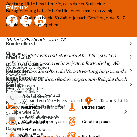
Achtung
: Bitte beachten Sie, dass dieser Stuhl eine
Folge uns
Nosagfederung hat, die beim Hinsetzen immer ein wenig
nachgibt. Dadurch ist die Sitzhöhe, je nach Gewicht, etwa 5 - 7
cm niedriger als angegeben.
Material/Farbcode: Torre 13
Kundendienst
Über uns
Dieses Produkt wird mit Standard Abschlussstücken
Mein Konto
geliefert. Diese passen nicht zu jedem Bodenbelag. Wir
Garantie & Qualität
Kundenkonto anlegen
Kategorien
erwarten, dass Sie selbst die Verantwortung für passende
Showroom
Meine Bestellungen
Bodenschoner für ihren Boden sorgen, zum Beispiel durch
Stühle
Kontakt
Meet the team
Filz.
Mein Wunschzettel
Esszimmerbänke
+31 (0)591 547 211
Arbeiten bei Labelwise
Wir sind von Mo – Fr, zwischen 8:30 – 12.45 Uhr & 13:15
Barhocker
– 17:00 Uhr erreichbar
Labelwise für Projekteinrichter
Certified
Dirtresistant
Labelwise B.V.
Sessel
info@labelwise.de
Produkte zu Fabrikpreisen
Wir helfen Ihnen gerne
Good for babies
Good for planet
Hanzeboulevard 28
Sofas
Datenschutz
3825 PH Amersfoort
Instagram
Schlafsofas
Niederlande
Open in Googlemaps
Non flammable
Pet friendly