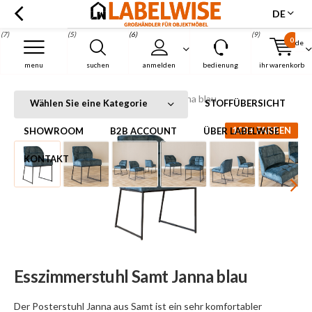
DE
(7)
(5)
(6)
(9)
0
de
Menu
menu
suchen
anmelden
bedienung
ihr warenkorb
Esszimmerstuhl Samt Janna blau
Startseite
Esszimmerstuhl Samt Janna blau
Wählen Sie eine Kategorie
STOFFÜBERSICHT
100+ FARBEN
SHOWROOM
B2B ACCOUNT
ÜBER LABELWISE
KONTAKT
Esszimmerstuhl Samt Janna blau
Der Posterstuhl Janna aus Samt ist ein sehr komfortabler