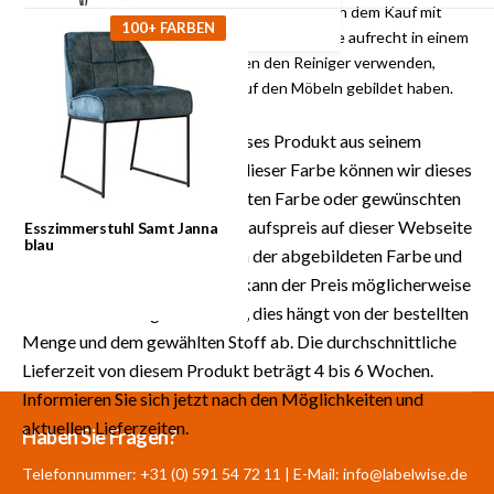
Cleaner. Sprühen Sie die Möbel am besten nach dem Kauf mit
100+ FARBEN
dem Schutzmittel ein. Halten Sie die Spraydose aufrecht in einem
Abstand von 20-30 cm. Sie können den Reiniger verwenden,
wenn sich hartnäckige Flecken auf den Möbeln gebildet haben.
HINWEIS
: Labelwise kann dieses Produkt aus seinem
Lagerbestand liefern. Neben dieser Farbe können wir dieses
Produkt auch in der gewünschten Farbe oder gewünschten
Stoff maßanfertigen. Der Einkaufspreis auf dieser Webseite
Esszimmerstuhl Samt Janna
blau
ist der Preis für das Produkt in der abgebildeten Farbe und
Stoff. Für Maßanfertigungen kann der Preis möglicherweise
höher oder niedriger ausfallen, dies hängt von der bestellten
Menge und dem gewählten Stoff ab. Die durchschnittliche
Lieferzeit von diesem Produkt beträgt 4 bis 6 Wochen.
Informieren Sie sich jetzt nach den Möglichkeiten und
aktuellen Lieferzeiten.
Mehr als 30.000
700 m²
Produkte aus
Haben Sie Fragen?
Produkte auf Lager
Showroom
eigener Produktion
Telefonnummer: +31 (0) 591 54 72 11 | E-Mail:
info@labelwise.de