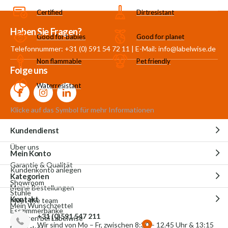
Certified
Dirtresistant
Mehr als 30.000
700 m²
Produkte aus
Haben Sie Fragen?
Good for babies
Good for planet
Produkte auf Lager
Showroom
eigener Produktion
Telefonnummer: +31 (0) 591 54 72 11 | E-Mail:
info@labelwise.de
Non flammable
Pet friendly
Folge uns
Waterresistant
Klicke auf das Symbol für mehr Informationen
Kundendienst
Über uns
Mein Konto
Garantie & Qualität
Kundenkonto anlegen
Kategorien
Showroom
Meine Bestellungen
Stühle
Kontakt
Meet the team
Mein Wunschzettel
Esszimmerbänke
+31 (0)591 547 211
Arbeiten bei Labelwise
Wir sind von Mo – Fr, zwischen 8:30 – 12.45 Uhr & 13:15