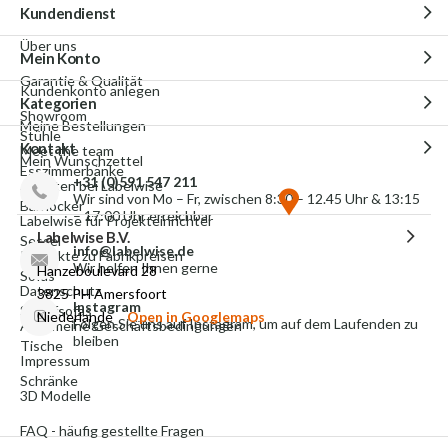
Kundendienst
Über uns
Mein Konto
Garantie & Qualität
Kundenkonto anlegen
Kategorien
Showroom
Meine Bestellungen
Stühle
Kontakt
Meet the team
Mein Wunschzettel
Esszimmerbänke
+31 (0)591 547 211
Arbeiten bei Labelwise
Wir sind von Mo – Fr, zwischen 8:30 – 12.45 Uhr & 13:15
Barhocker
– 17:00 Uhr erreichbar
Labelwise für Projekteinrichter
Labelwise B.V.
Sessel
info@labelwise.de
Produkte zu Fabrikpreisen
Wir helfen Ihnen gerne
Hanzeboulevard 28
Sofas
Datenschutz
3825 PH Amersfoort
Instagram
Schlafsofas
Niederlande
Open in Googlemaps
Folgen Sie uns auf Instagram, um auf dem Laufenden zu
Allgemeine Geschäftsbedingungen
bleiben
Tische
Impressum
Schränke
3D Modelle
FAQ - häufig gestellte Fragen