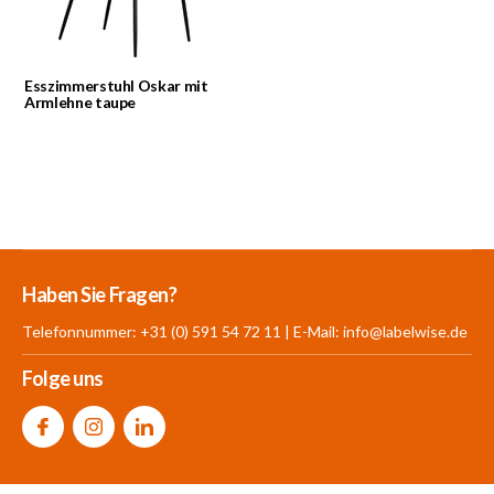
Esszimmerstuhl Oskar mit
Armlehne taupe
Mehr als 30.000
700 m²
Produkte aus
Haben Sie Fragen?
Produkte auf Lager
Showroom
eigener Produktion
Telefonnummer: +31 (0) 591 54 72 11 | E-Mail:
info@labelwise.de
Folge uns