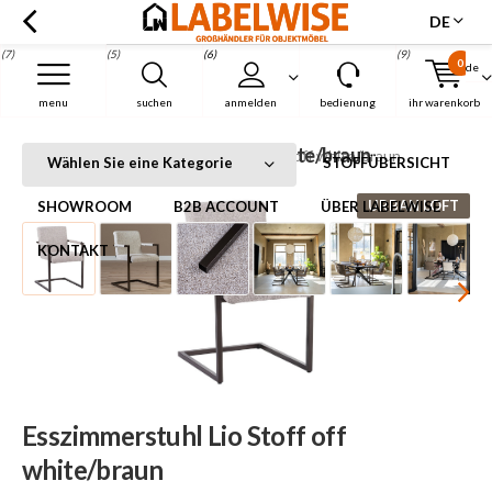
DE
(7)
(5)
(6)
(9)
0
de
Menu
menu
suchen
anmelden
bedienung
ihr warenkorb
Esszimmerstuhl Lio Stoff off white/braun
Startseite
Esszimmerstuhl Lio Stoff off white/braun
Wählen Sie eine Kategorie
STOFFÜBERSICHT
URBAN LOFT
SHOWROOM
B2B ACCOUNT
ÜBER LABELWISE
KONTAKT
Esszimmerstuhl Lio Stoff off
white/braun