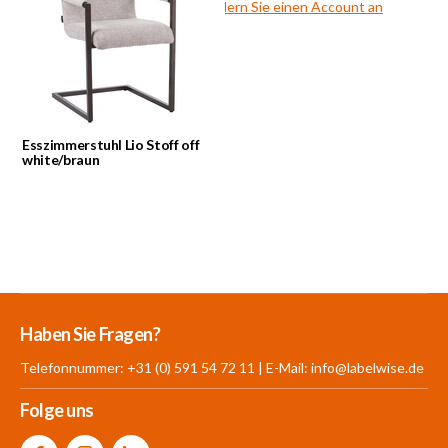
Noch kein Geschäftskunde?
Fordern Sie einen Account an
Esszimmerstuhl Lio Stoff off
white/braun
Mehr als 30.000
700 m²
Produkte aus
Haben Sie Fragen?
Produkte auf Lager
Showroom
eigener Produktion
Telefonnummer: +31 (0) 591 54 72 11 | E-Mail:
info@labelwise.de
Folge uns