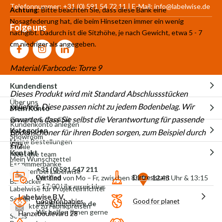
Telefonnummer: +31 (0) 591 54 72 11 | E-Mail:
info@labelwise.de
Achtung
: Bitte beachten Sie, dass diese Bank eine
Nosagfederung hat, die beim Hinsetzen immer ein wenig
Folge uns
nachgibt. Dadurch ist die Sitzhöhe, je nach Gewicht, etwa 5 - 7
cm niedriger als angegeben.
Material/Farbcode: Torre 9
Kundendienst
Dieses Produkt wird mit Standard Abschlussstücken
Über uns
geliefert. Diese passen nicht zu jedem Bodenbelag. Wir
Mein Konto
erwarten, dass Sie selbst die Verantwortung für passende
Garantie & Qualität
Kundenkonto anlegen
Kategorien
Bodenschoner für ihren Boden sorgen, zum Beispiel durch
Showroom
Meine Bestellungen
Filz.
Stühle
Kontakt
Meet the team
Mein Wunschzettel
Esszimmerbänke
+31 (0)591 547 211
Arbeiten bei Labelwise
Certified
Dirtresistant
Wir sind von Mo – Fr, zwischen 8:30 – 12.45 Uhr & 13:15
Barhocker
– 17:00 Uhr erreichbar
Labelwise für Projekteinrichter
Labelwise B.V.
Sessel
Good for babies
Good for planet
info@labelwise.de
Produkte zu Fabrikpreisen
Wir helfen Ihnen gerne
Hanzeboulevard 28
Sofas