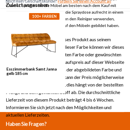
Noch kein Geschäftskunde?
Fordern Sie einen Account an
Zuletzt angesehen
Cleaner. Sprühen Sie die Möbel am besten nach dem Kauf mit
dem Schutzmittel ein. Halten Sie die Spraydose aufrecht in einem
100+ FARBEN
Abstand von 20-30 cm. Sie können den Reiniger verwenden,
wenn sich hartnäckige Flecken auf den Möbeln gebildet haben.
HINWEIS
: Labelwise kann dieses Produkt aus seinem
Lagerbestand liefern. Neben dieser Farbe können wir dieses
Produkt auch in der gewünschten Farbe oder gewünschten
Stoff maßanfertigen. Der Einkaufspreis auf dieser Webseite
Esszimmerbank Samt Janna
ist der Preis für das Produkt in der abgebildeten Farbe und
gelb 185 cm
Stoff. Für Maßanfertigungen kann der Preis möglicherweise
höher oder niedriger ausfallen, dies hängt von der bestellten
Menge und dem gewählten Stoff ab. Die durchschnittliche
Lieferzeit von diesem Produkt beträgt 4 bis 6 Wochen.
Informieren Sie sich jetzt nach den Möglichkeiten und
aktuellen Lieferzeiten.
Mehr als 30.000
700 m²
Produkte aus
Haben Sie Fragen?
Produkte auf Lager
Showroom
eigener Produktion