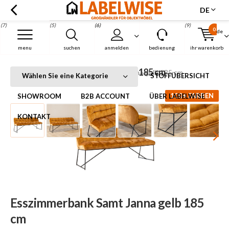
DE
(7)
(5)
(6)
(9)
0
de
Menu
menu
suchen
anmelden
bedienung
ihr warenkorb
Esszimmerbank Samt Janna gelb 185 cm
Startseite
Esszimmerbank Samt Janna gelb 185 cm
Wählen Sie eine Kategorie
STOFFÜBERSICHT
100+ FARBEN
SHOWROOM
B2B ACCOUNT
ÜBER LABELWISE
KONTAKT
Esszimmerbank Samt Janna gelb 185
cm