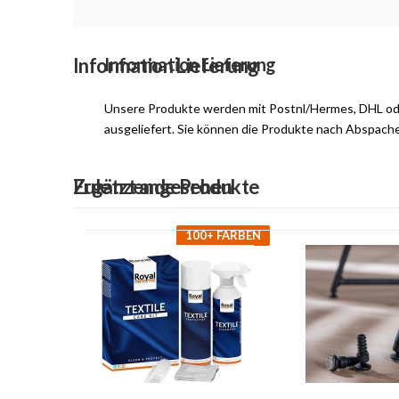
Information Lieferung
Information Lieferung
Unsere Produkte werden mit Postnl/Hermes, DHL o
ausgeliefert. Sie können die Produkte nach Abspach
Ergänzende Produkte
Zuletzt angesehen
100+ FARBEN