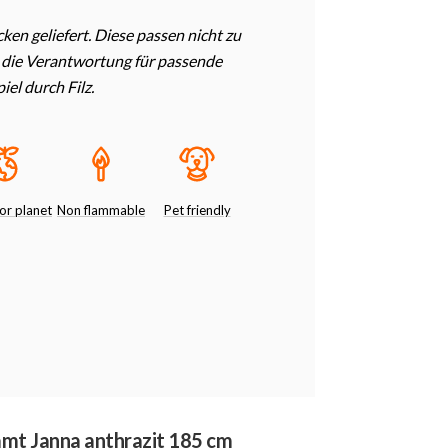
en geliefert. Diese passen nicht zu
t die Verantwortung für passende
el durch Filz.
or planet
Non flammable
Pet friendly
amt Janna anthrazit 185 cm