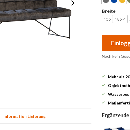
Breite
155
185
Einlog
Noch kein Ges
Mehr als 2
Objektmöbe
Wasserbest
Maßanferti
Ergänzende
Information Lieferung