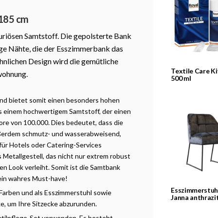
 185 cm
riösen Samtstoff. Die gepolsterte Bank
ige Nähte, die der Esszimmerbank das
nlichen Design wird die gemütliche
Textile Care Ki
wohnung.
500 ml
und bietet somit einen besonders hohen
 einem hochwertigem Samtstoff, der einen
ore von 100.000. Dies bedeutet, dass die
außerdem schmutz- und wasserabweisend,
 für Hotels oder Catering-Services
 Metallgestell, das nicht nur extrem robust
n Look verleiht. Somit ist die Samtbank
 ein wahres Must-have!
Esszimmerstuh
 Farben und als Esszimmerstuhl sowie
Janna anthrazi
ke, um Ihre Sitzecke abzurunden.
xtilpflege-Set verwenden. Es besteht