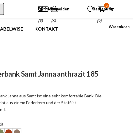
0
DE
Suchen
Menu
anmelden
Bedienung
Ihr
(5)
(7)
(6)
(9)
Warenkorb
LABELWISE
KONTAKT
rbank Samt Janna anthrazit 185
ank Janna aus Samt ist eine sehr komfortable Bank. Die
eht aus einem Federkern und der Stoff ist
nd.
it