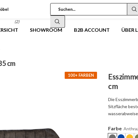
öbel
(2)
RSICHT
SHOWROOM
B2B ACCOUNT
ÜBER 
m
85 cm
Esszimme
100+ FARBEN
cm
Die Esszimmerb
Sitzfläche best
wasserabweise
Farbe
Anthraz