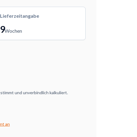
Lieferzeitangabe
9
Wochen
timmt und unverbindlich kalkuliert.
nt an