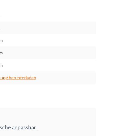
m
m
cm
cm
cm
tung herunterladen
nsche anpassbar.