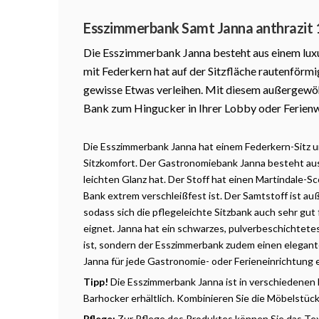
Produktbeschreibung
Esszimmerbank Samt Janna anthrazit
Die Esszimmerbank Janna besteht aus einem luxu
mit Federkern hat auf der Sitzfläche rautenförm
gewisse Etwas verleihen. Mit diesem außergewöh
Bank zum Hingucker in Ihrer Lobby oder Ferien
Die Esszimmerbank Janna hat einem Federkern-Sitz 
Sitzkomfort.
Der Gastronomiebank Janna besteht aus
leichten Glanz hat.
Der Stoff hat einen Martindale-Sc
Bank extrem verschleißfest ist. Der Samtstoff ist 
sodass sich die pflegeleichte Sitzbank auch sehr gut
eignet. Janna hat ein schwarzes, pulverbeschichtetes
ist, sondern der Esszimmerbank zudem einen elegante
Janna für jede Gastronomie- oder Ferieneinrichtung
Tipp!
Die Esszimmerbank Janna ist in verschiedenen
Barhocker erhältlich. Kombinieren Sie die Möbelstüc
Pflege:
Zur Pflege des Produktes können Sie das Te