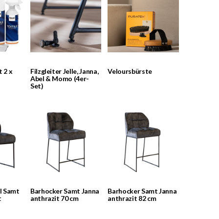
t 2 x
Filzgleiter Jelle, Janna,
Veloursbürste
Abel & Momo (4er-
Set)
l Samt
Barhocker Samt Janna
Barhocker Samt Janna
t
anthrazit 70 cm
anthrazit 82 cm