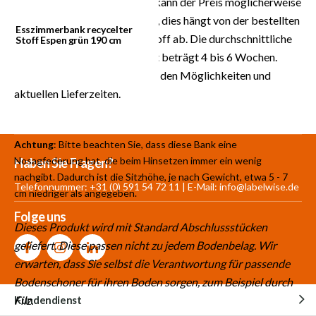
Stoff. Für Maßanfertigungen kann der Preis möglicherweise
höher oder niedriger ausfallen, dies hängt von der bestellten
Esszimmerbank recycelter
Menge und dem gewählten Stoff ab. Die durchschnittliche
Stoff Espen grün 190 cm
Lieferzeit von diesem Produkt beträgt 4 bis 6 Wochen.
Informieren Sie sich jetzt nach den Möglichkeiten und
aktuellen Lieferzeiten.
Achtung
: Bitte beachten Sie, dass diese Bank eine
Nosagfederung hat, die beim Hinsetzen immer ein wenig
Mehr als 30.000
700 m²
Produkte aus
Haben Sie Fragen?
nachgibt. Dadurch ist die Sitzhöhe, je nach Gewicht, etwa 5 - 7
Produkte auf Lager
Showroom
eigener Produktion
Telefonnummer: +31 (0) 591 54 72 11 | E-Mail:
info@labelwise.de
cm niedriger als angegeben.
Folge uns
Dieses Produkt wird mit Standard Abschlussstücken
geliefert. Diese passen nicht zu jedem Bodenbelag. Wir
erwarten, dass Sie selbst die Verantwortung für passende
Bodenschoner für ihren Boden sorgen, zum Beispiel durch
Kundendienst
Filz.