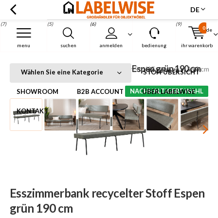
DE
(7)
(5)
(6)
(9)
0
de
Menu
menu
suchen
anmelden
bedienung
ihr warenkorb
Esszimmerbank recycelter Stoff Espen grün 190 cm
Startseite
Esszimmerbank recycelter Stoff Espen grün 190 cm
Wählen Sie eine Kategorie
STOFFÜBERSICHT
NACHHALTIGERE WAHL
SHOWROOM
B2B ACCOUNT
ÜBER LABELWISE
KONTAKT
Esszimmerbank recycelter Stoff Espen
grün 190 cm