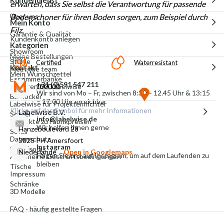
erwarten, dass Sie selbst die Verantwortung für passende
Bodenschoner für ihren Boden sorgen, zum Beispiel durch
Über uns
Mein Konto
Filz.
Garantie & Qualität
Kundenkonto anlegen
Kategorien
Showroom
Meine Bestellungen
Stühle
Certified
Waterresistant
Kontakt
Meet the team
Mein Wunschzettel
Esszimmerbänke
+31 (0)591 547 211
Arbeiten bei Labelwise
100000
Wir sind von Mo – Fr, zwischen 8:30 – 12.45 Uhr & 13:15
Barhocker
– 17:00 Uhr erreichbar
Labelwise für Projekteinrichter
Klicke auf das Symbol für mehr Informationen
Labelwise B.V.
Sessel
info@labelwise.de
Produkte zu Fabrikpreisen
Wir helfen Ihnen gerne
Hanzeboulevard 28
Sofas
Datenschutz
3825 PH Amersfoort
Instagram
Schlafsofas
Niederlande
Open in Googlemaps
Folgen Sie uns auf Instagram, um auf dem Laufenden zu
Allgemeine Geschäftsbedingungen
bleiben
Tische
Impressum
Schränke
3D Modelle
FAQ - häufig gestellte Fragen