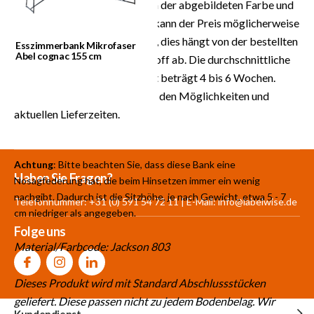
ist der Preis für das Produkt in der abgebildeten Farbe und
Stoff. Für Maßanfertigungen kann der Preis möglicherweise
höher oder niedriger ausfallen, dies hängt von der bestellten
Esszimmerbank Mikrofaser
Abel cognac 155 cm
Menge und dem gewählten Stoff ab. Die durchschnittliche
Lieferzeit von diesem Produkt beträgt 4 bis 6 Wochen.
Informieren Sie sich jetzt nach den Möglichkeiten und
aktuellen Lieferzeiten.
Achtung
: Bitte beachten Sie, dass diese Bank eine
Mehr als 30.000
700 m²
Produkte aus
Haben Sie Fragen?
Nosagfederung hat, die beim Hinsetzen immer ein wenig
Produkte auf Lager
Showroom
eigener Produktion
nachgibt. Dadurch ist die Sitzhöhe, je nach Gewicht, etwa 5 - 7
Telefonnummer: +31 (0) 591 54 72 11 | E-Mail:
info@labelwise.de
cm niedriger als angegeben.
Folge uns
Material/Farbcode: Jackson 803
Dieses Produkt wird mit Standard Abschlussstücken
geliefert. Diese passen nicht zu jedem Bodenbelag. Wir
Kundendienst