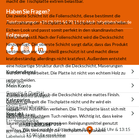
macht die Tischplatte extrem belastbar.
Mehr als 30.000
700 m²
Produkte aus
Haben Sie Fragen?
Die zweite Schicht ist die Folienschicht, diese bestimmt die
Produkte auf Lager
Showroom
eigener Produktion
Telefonnummer: +31 (0) 591 54 72 11 | E-Mail:
info@labelwise.de
Ausstrahlung der Tischplatte. Die Tischplatte hat einen hellen
Eichen-Look und passt somit perfekt in den skandinavischen
Folge uns
Einrichtungsstil. Nach der Folienschicht wird die Deckschicht
hinzugefügt. Die oberste Schicht sorgt dafür, dass das Produkt
bestmöglich vor Verschleiß geschützt ist und macht diese
kratzbeständig, allerdings nicht kratzfest. Außerdem entsteht
eine holzartige Struktur durch die Deckschicht, Maserungen
Kundendienst
wurden eingearbeitet. Die Platte ist nicht von echtem Holz zu
unterscheiden.
Über uns
Mein Konto
Garantie & Qualität
Zudem entsteht durch die Deckschicht eine mattes Finish.
Kundenkonto anlegen
Kategorien
Dadurch spiegelt die Tischplatte nicht und ihr wird ein
Showroom
Meine Bestellungen
natürliches Aussehen verliehen. Die Tischplatte lässt sich mit
Stühle
Kontakt
Meet the team
einem leicht feuchtem Tuch reinigen. Wichtig ist, dass keine
Mein Wunschzettel
Esszimmerbänke
säurehaltigen oder aggressiven Reinigungsmittel genutzt
+31 (0)591 547 211
Arbeiten bei Labelwise
Wir sind von Mo – Fr, zwischen 8:30 – 12.45 Uhr & 13:15
werden. Das beschädigt die Tischplatte irreparabel.
Barhocker
– 17:00 Uhr erreichbar
Labelwise für Projekteinrichter