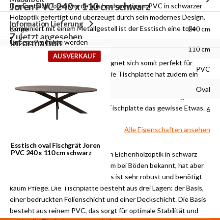
Joren PVC 240 x 110 cm schwarz
Der Esstisch Joren wurde aus hochwertigem PVC in schwarzer
Holzoptik gefertigt und überzeugt durch sein modernes Design.
Information Lieferung
Kombiniert mit einem Metallgestell ist der Esstisch eine tolle
Länge
240 cm
Zuletzt angesehen
Ergänzung.
Information
Unsere Produkte werden
Breite
110 cm
mit Postnl/Hermes, DHL
Lieferung
AUSVERKAUF
Der Esstisch Joren ist oval und eignet sich somit perfekt für
oder unserem eigenen
Material
PVC
einen etwas schmaleren Raum. Die Tischplatte hat zudem ein
Lieferwagen ausgeliefert.
Fischgrätmuster, dafür wurden einzelne Platten wie eine
Sie können die Produkte
Form
Oval
Fischgräte aneinander gelegt. Dieses Muster wird auch gerne für
nach Abspache auch in
Böden genutzt und verleiht der Tischplatte das gewisse Etwas.
Geeignet für Anzahl Personen
6
unserem Lager abholen.
Alle Eigenschaften ansehen
Material der Tischplatte
Esstisch oval Fischgrät Joren
PVC 240 x 110 cm schwarz
Die Tischplatte wurde aus PVC in Eichenholzoptik in schwarz
gefertigt, das Material ist vor allem bei Böden bekannt, hat aber
auch für Tische einige Vorteile. Es ist sehr robust und benötigt
kaum Pflege. Die Tischplatte besteht aus drei Lagen: der Basis,
einer bedruckten Folienschicht und einer Deckschicht. Die Basis
besteht aus reinem PVC, das sorgt für optimale Stabilität und