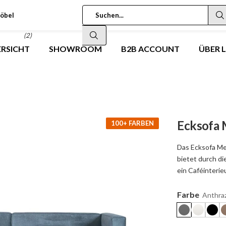
öbel
(2)
RSICHT
SHOWROOM
B2B ACCOUNT
ÜBER 
Ecksofa M
100+ FARBEN
Das Ecksofa Me
bietet durch di
ein Caféinteri
Farbe
Anthraz