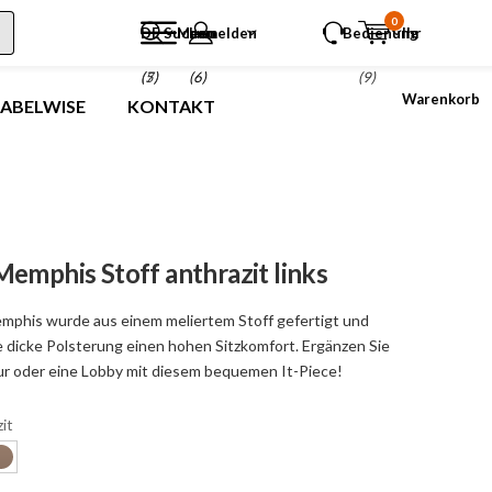
0
DE
Suchen
Menu
anmelden
Bedienung
Ihr
(5)
(7)
(6)
(9)
Warenkorb
LABELWISE
KONTAKT
emphis Stoff anthrazit links
mphis wurde aus einem meliertem Stoff gefertigt und
e dicke Polsterung einen hohen Sitzkomfort. Ergänzen Sie
eur oder eine Lobby mit diesem bequemen It-Piece!
it