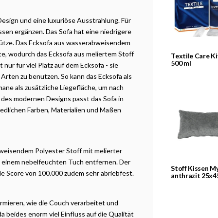
esign und eine luxuriöse Ausstrahlung. Für
sen ergänzen. Das Sofa hat eine niedrigere
tütze. Das Ecksofa aus wasserabweisendem
ite, wodurch das Ecksofa aus meliertem Stoff
Textile Care Ki
500 ml
nur für viel Platz auf dem Ecksofa - sie
 Arten zu benutzen. So kann das Ecksofa als
ane als zusätzliche Liegefläche, um nach
des modernen Designs passt das Sofa in
hiedlichen Farben, Materialien und Maßen
eisendem Polyester Stoff mit melierter
mit einem nebelfeuchten Tuch entfernen. Der
Stoff Kissen M
dale Score von 100.000 zudem sehr abriebfest.
anthrazit 25x4
formieren, wie die Couch verarbeitet und
 beides enorm viel Einfluss auf die Qualität