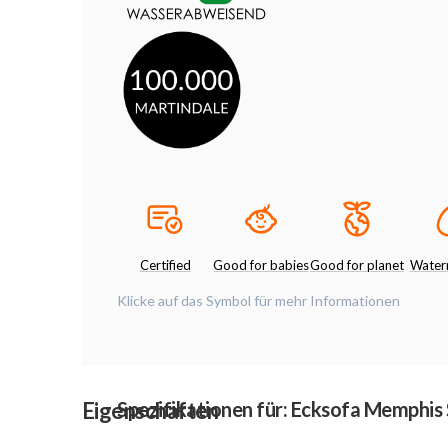
Certified
Good for babies
Good for planet
Waterr
Klicke auf das Symbol für mehr Informationen
Eigenschaften
Spezifikationen für: Ecksofa Memphis S