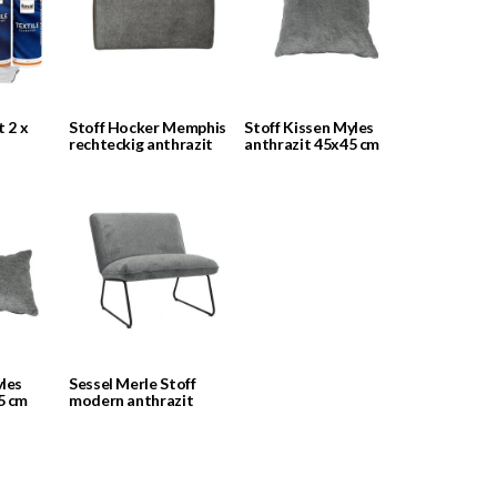
t 2 x
Stoff Hocker Memphis
Stoff Kissen Myles
rechteckig anthrazit
anthrazit 45x45 cm
yles
Sessel Merle Stoff
5 cm
modern anthrazit