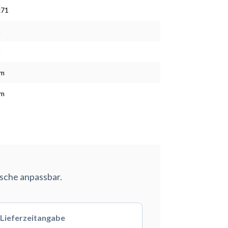
x71
m
m
cm
cm
nsche anpassbar.
Lieferzeitangabe