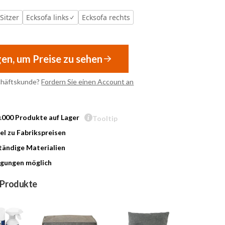
-Sitzer
Ecksofa links
Ecksofa rechts
gen, um Preise zu sehen
chäftskunde?
Fordern Sie einen Account an
0.000 Produkte auf Lager
Tooltip
l zu Fabrikspreisen
ändige Materialien
gungen möglich
 Produkte