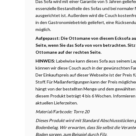
Das Sofa wird mit einer Garantie von 5 Jahren geliefe
essenzielle Bestandteile des Sofas und bei normaler
ausgerichtet ist. Außerdem wird die Couch kostenfr
in den Gastronomiebetrieb geliefert, eine Rücksendu
möglich.
Aufgepasst: Die Ottomane von diesem Ecksofa aus 
Seite, wenn Sie das Sofa von vorn betrachten. Sitz
Ottomane auf der rechten Seite.
HINWEIS
: Labelwise
kann dieses Sofa aus seinem La
können wir diese Couch auch in der gewünschten Fa
Der Einkaufspreis auf dieser Webseite ist der Preis f
Stoff. Für Maßanfertigungen kann der Preis möglicher
hängt
von
der
bestellten
Menge und dem gewählten St
diesem Produkt beträgt 4 bis 6 Wochen. Informieren 
aktuellen Lieferzeiten.
Material/Farbcode: Torre 20
Dieses Produkt wird mit Standard Abschlussstücken ge
Bodenbelag. Wir erwarten, dass Sie selbst die Veran
Boden sorgen, zum Beispiel durch Filz.