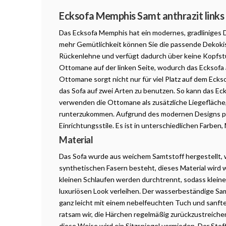
Produktbeschreibung
Ecksofa Memphis Samt anthrazit links
Das Ecksofa Memphis hat ein modernes, gradliniges D
mehr Gemütlichkeit können Sie die passende Dekokis
Rückenlehne und verfügt dadurch über keine Kopfstü
Ottomane auf der linken Seite, wodurch das Ecksofa 
Ottomane sorgt nicht nur für viel Platz auf dem Eckso
das Sofa auf zwei Arten zu benutzen. So kann das Eck
verwenden die Ottomane als zusätzliche Liegefläche
runterzukommen. Aufgrund des modernen Designs pas
Einrichtungsstile. Es ist in unterschiedlichen Farben,
Material
Das Sofa wurde aus weichem Samtstoff hergestellt, 
synthetischen Fasern besteht, dieses Material wird 
kleinen Schlaufen werden durchtrennt, sodass kleine
luxuriösen Look verleihen. Der wasserbeständige Sam
ganz leicht mit einem nebelfeuchten Tuch und sanf
ratsam wir, die Härchen regelmäßig zurückzustreiche
diese Weise wird ein Sitzspiegel vermieden. Der Stoff