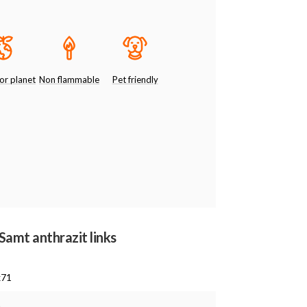
or planet
Non flammable
Pet friendly
Samt anthrazit links
x71
m