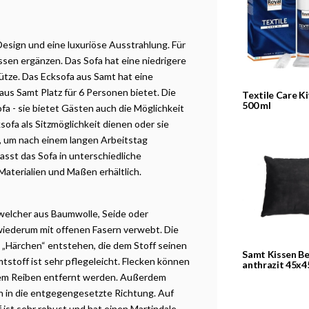
esign und eine luxuriöse Ausstrahlung. Für
sen ergänzen. Das Sofa hat eine niedrigere
tze. Das Ecksofa aus Samt hat eine
aus Samt Platz für 6 Personen bietet. Die
Textile Care Ki
500 ml
fa - sie bietet Gästen auch die Möglichkeit
sofa als Sitzmöglichkeit dienen oder sie
, um nach einem langen Arbeitstag
st das Sofa in unterschiedliche
 Materialien und Maßen erhältlich.
welcher aus Baumwolle, Seide oder
wiederum mit offenen Fasern verwebt. Die
 „Härchen“ entstehen, die dem Stoff seinen
Samt Kissen B
tstoff ist sehr pflegeleicht. Flecken können
anthrazit 45x4
tem Reiben entfernt werden. Außerdem
n in die entgegengesetzte Richtung. Auf
 ist sehr robust und hat einen Martindale