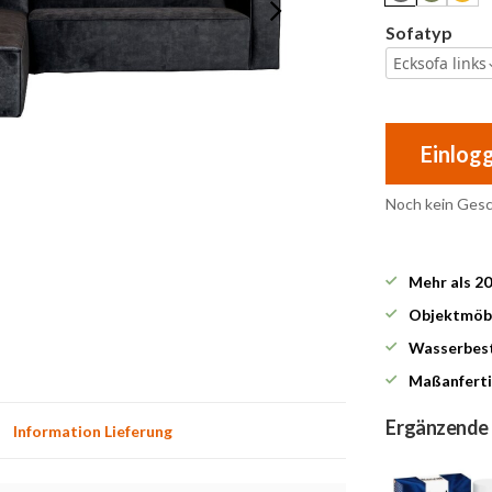
Sofatyp
Ecksofa links
Einlog
Noch kein Ges
Mehr als 2
Objektmöbe
Wasserbest
Maßanferti
Ergänzende
Information Lieferung