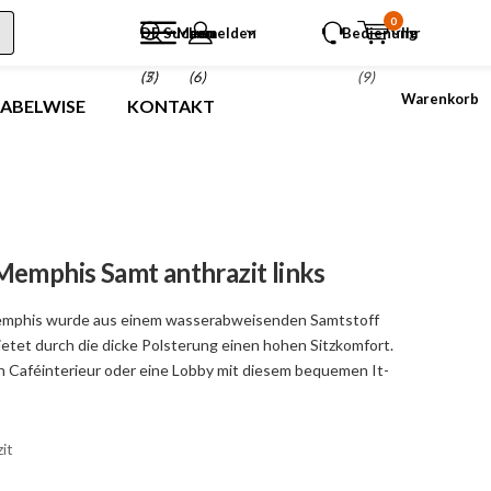
0
DE
Suchen
Menu
anmelden
Bedienung
Ihr
(5)
(7)
(6)
(9)
Warenkorb
LABELWISE
KONTAKT
Memphis Samt anthrazit links
emphis wurde aus einem wasserabweisenden Samtstoff
ietet durch die dicke Polsterung einen hohen Sitzkomfort.
in Caféinterieur oder eine Lobby mit diesem bequemen It-
it