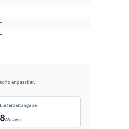
m
cm
cm
nsche anpassbar.
Lieferzeitangabe
8
Wochen