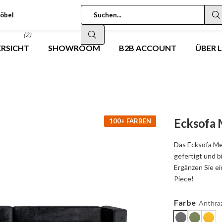
öbel
(2)
RSICHT
SHOWROOM
B2B ACCOUNT
ÜBER 
Ecksofa 
100+ FARBEN
Das Ecksofa M
gefertigt und b
Ergänzen Sie e
Piece!
Farbe
Anthraz