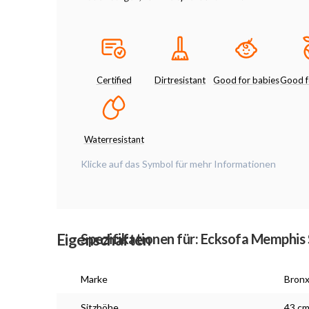
Certified
Dirtresistant
Good for babies
Good f
Waterresistant
Klicke auf das Symbol für mehr Informationen
Eigenschaften
Spezifikationen für: Ecksofa Memphis 
Marke
Bron
Sitzhöhe
43 c