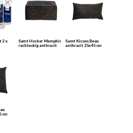
t 2 x
Samt Hocker Memphis
Samt Kissen Beau
rechteckig anthrazit
anthrazit 25x45 cm
eau
5 cm