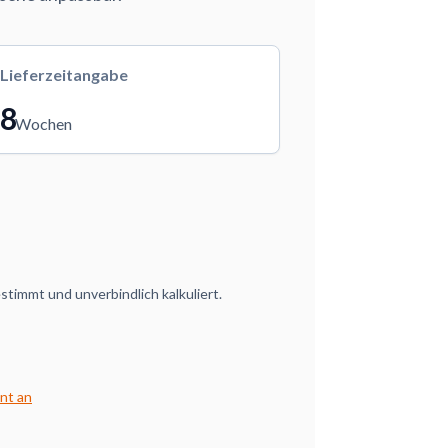
Lieferzeitangabe
8
Wochen
timmt und unverbindlich kalkuliert.
nt an