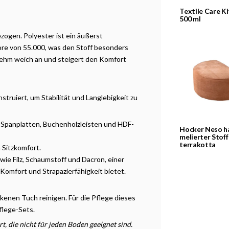
Textile Care Ki
500 ml
zogen. Polyester ist ein äußerst
ore von 55.000, was den Stoff besonders
enehm weich an und steigert den Komfort
truiert, um Stabilität und Langlebigkeit zu
 Spanplatten, Buchenholzleisten und HDF-
Hocker Neso h
melierter Stoff
terrakotta
 Sitzkomfort.
ie Filz, Schaumstoff und Dacron, einer
Komfort und Strapazierfähigkeit bietet.
ckenen Tuch reinigen. Für die Pflege dieses
flege-Sets.
t, die nicht für jeden Boden geeignet sind.