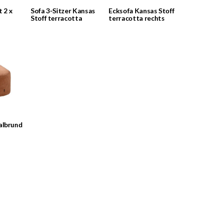
t 2 x
Sofa 3-Sitzer Kansas
Ecksofa Kansas Stoff
Stoff terracotta
terracotta rechts
albrund