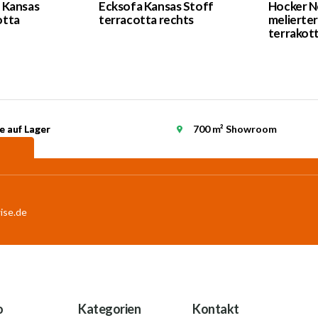
r Kansas
Ecksofa Kansas Stoff
Hocker N
otta
terracotta rechts
melierter
terrakot
e auf Lager
e auf Lager
700 m² Showroom
ise.de
o
Kategorien
Kontakt