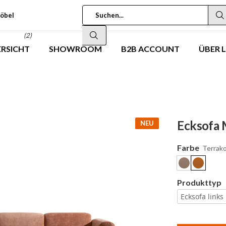
öbel
(2)
RSICHT
SHOWROOM
B2B ACCOUNT
ÜBER 
Ecksofa M
NEU
Farbe
Terrak
Produkttyp
Ecksofa links