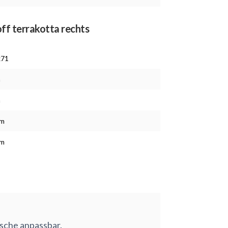
off terrakotta rechts
x71
m
m
cm
cm
nsche anpassbar.