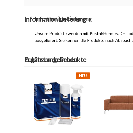
Information Lieferung
Information Lieferung
Unsere Produkte werden mit Postnl/Hermes, DHL o
ausgeliefert. Sie können die Produkte nach Abspach
Ergänzende Produkte
Zuletzt angesehen
NEU