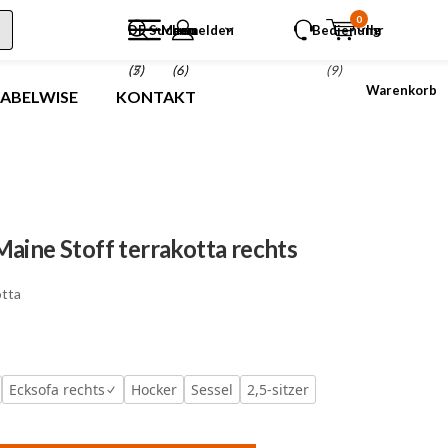
0
DE
Suchen
Menu
anmelden
Bedienung
Ihr
(5)
(7)
(6)
(9)
Warenkorb
LABELWISE
KONTAKT
aine Stoff terrakotta rechts
otta
Ecksofa rechts
Hocker
Sessel
2,5-sitzer