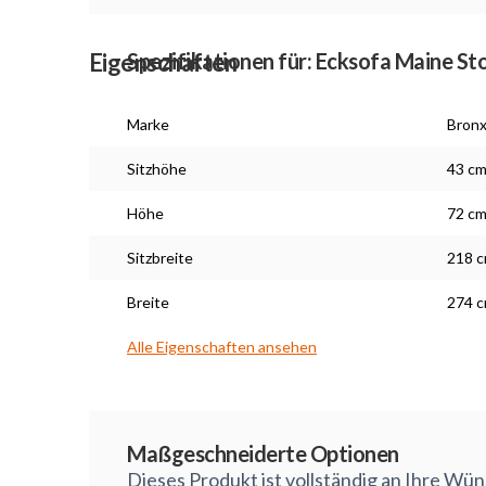
Eigenschaften
Spezifikationen für: Ecksofa Maine St
Marke
Bron
Sitzhöhe
43 c
Höhe
72 c
Sitzbreite
218 
Breite
274 
Alle Eigenschaften ansehen
Maßarbeit
Maßgeschneiderte Optionen
Dieses Produkt ist vollständig an Ihre Wü