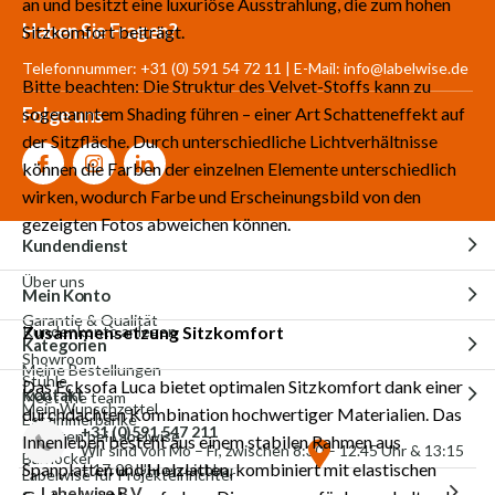
an und besitzt eine luxuriöse Ausstrahlung, die zum hohen
Mehr als 30.000
700 m²
Produkte aus
Haben Sie Fragen?
Sitzkomfort beiträgt.
Produkte auf Lager
Showroom
eigener Produktion
Telefonnummer: +31 (0) 591 54 72 11 | E-Mail:
info@labelwise.de
Bitte beachten: Die Struktur des Velvet-Stoffs kann zu
sogenanntem Shading führen – einer Art Schatteneffekt auf
Folge uns
der Sitzfläche. Durch unterschiedliche Lichtverhältnisse
können die Farben der einzelnen Elemente unterschiedlich
wirken, wodurch Farbe und Erscheinungsbild von den
gezeigten Fotos abweichen können.
Kundendienst
Über uns
Mein Konto
Garantie & Qualität
Zusammensetzung Sitzkomfort
Kundenkonto anlegen
Kategorien
Showroom
Meine Bestellungen
Stühle
Das Ecksofa Luca bietet optimalen Sitzkomfort dank einer
Kontakt
Meet the team
Mein Wunschzettel
durchdachten Kombination hochwertiger Materialien. Das
Esszimmerbänke
+31 (0)591 547 211
Arbeiten bei Labelwise
Innenleben besteht aus einem stabilen Rahmen aus
Wir sind von Mo – Fr, zwischen 8:30 – 12.45 Uhr & 13:15
Barhocker
Spanplatten und Holzlatten, kombiniert mit elastischen
– 17:00 Uhr erreichbar
Labelwise für Projekteinrichter
Labelwise B.V.