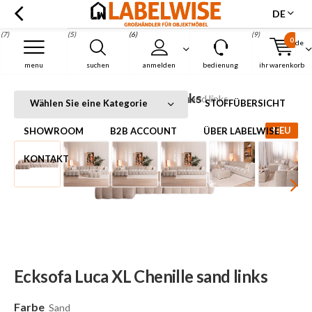
DE
(7)
(5)
(6)
(9)
0
de
Menu
menu
suchen
anmelden
bedienung
ihr warenkorb
Ecksofa Luca XL Chenille sand links
Startseite
Ecksofa Luca XL Chenille sand links
Wählen Sie eine Kategorie
STOFFÜBERSICHT
NEU
SHOWROOM
B2B ACCOUNT
ÜBER LABELWISE
KONTAKT
Ecksofa Luca XL Chenille sand links
Farbe
Sand