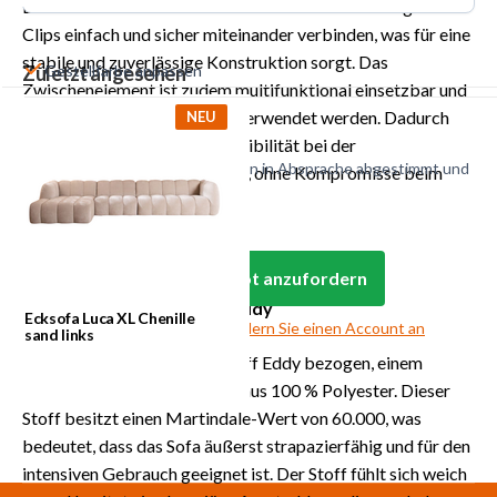
Die einzelnen Elemente lassen sich mithilfe von Alligator-
Clips einfach und sicher miteinander verbinden, was für eine
stabile und zuverlässige Konstruktion sorgt. Das
Zuletzt angesehen
Gestellfarbe anpassen
Zwischenelement ist zudem multifunktional einsetzbar und
Polsterung anpassen
kann auch separat als Sessel verwendet werden. Dadurch
NEU
bietet das Sofa maximale Flexibilität bei der
Alle Sonderanfertigungen werden in Absprache abgestimmt und
Raumgestaltung und Nutzung, ohne Kompromisse beim
unverbindlich kalkuliert.
Komfort einzugehen.
Anmelden, um ein Angebot anzufordern
Zusammensetzung Stoff Eddy
Ecksofa Luca XL Chenille
Noch kein Geschäftskunde?
Fordern Sie einen Account an
sand links
Das Luca Sofa ist mit dem Stoff Eddy bezogen, einem
komfortablen Chenille-Stoff aus 100 % Polyester. Dieser
Stoff besitzt einen Martindale-Wert von 60.000, was
bedeutet, dass das Sofa äußerst strapazierfähig und für den
intensiven Gebrauch geeignet ist. Der Stoff fühlt sich weich