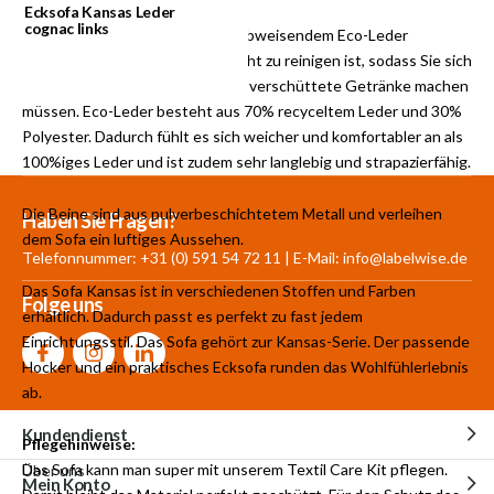
Material
Ecksofa Kansas Leder
cognac links
Das Sofa Kansas ist aus wasserabweisendem Eco-Leder
gefertigt. Es ist ein Stoff, der leicht zu reinigen ist, sodass Sie sich
keine Sorgen über versehenltich verschüttete Getränke machen
müssen. Eco-Leder besteht aus 70% recyceltem Leder und 30%
Polyester. Dadurch fühlt es sich weicher und komfortabler an als
100%iges Leder und ist zudem sehr langlebig und strapazierfähig.
Die Beine sind aus pulverbeschichtetem Metall und verleihen
Mehr als 30.000
700 m²
Produkte aus
Haben Sie Fragen?
dem Sofa ein luftiges Aussehen.
Produkte auf Lager
Showroom
eigener Produktion
Telefonnummer: +31 (0) 591 54 72 11 | E-Mail:
info@labelwise.de
Das Sofa Kansas ist in verschiedenen Stoffen und Farben
Folge uns
erhältlich. Dadurch passt es perfekt zu fast jedem
Einrichtungsstil. Das Sofa gehört zur Kansas-Serie. Der passende
Hocker und ein praktisches Ecksofa runden das Wohlfühlerlebnis
ab.
Kundendienst
Pflegehinweise:
Das Sofa kann man super mit unserem Textil Care Kit pflegen.
Über uns
Mein Konto