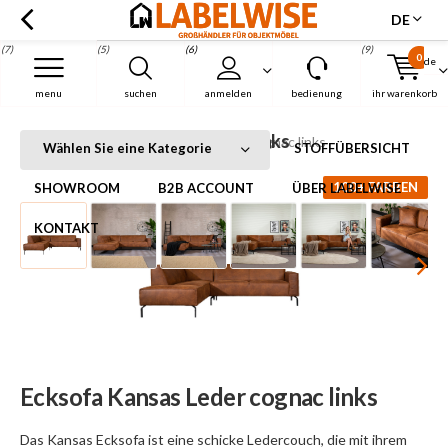
DE
(7)
(5)
(6)
(9)
0
de
Menu
menu
suchen
anmelden
bedienung
ihr warenkorb
Ecksofa Kansas Leder cognac links
Startseite
Ecksofa Kansas Leder cognac links
Wählen Sie eine Kategorie
STOFFÜBERSICHT
100+ FARBEN
SHOWROOM
B2B ACCOUNT
ÜBER LABELWISE
KONTAKT
Ecksofa Kansas Leder cognac links
Das Kansas Ecksofa ist eine schicke Ledercouch, die mit ihrem